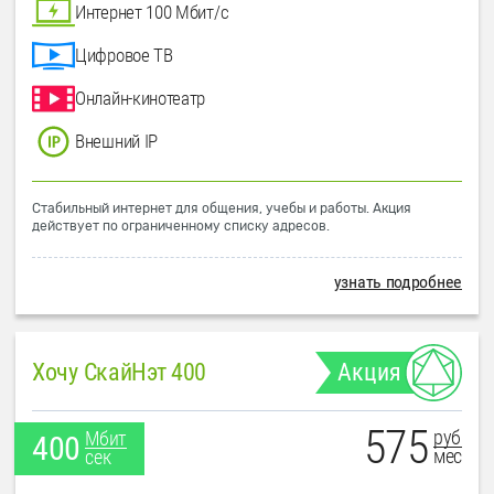
Интернет 100 Мбит/с
Цифровое ТВ
Онлайн-кинотеатр
Внешний IP
Стабильный интернет для общения, учебы и работы. Акция
действует по ограниченному списку адресов.
узнать подробнее
Хочу СкайНэт 400
Акция
575
руб
Мбит
400
мес
сек