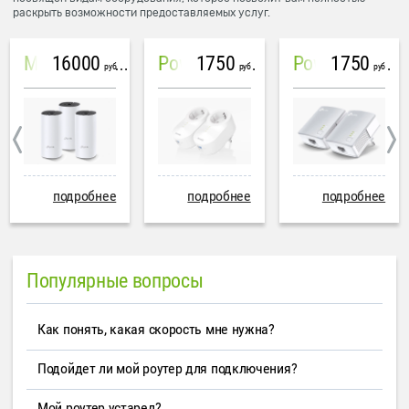
раскрыть возможности предоставляемых услуг.
16000
1750
1750
Mesh система TP-Link Deco M4 (3 устройства)
PowerLine Tenda PH6
PowerLine TP-Link AV600
руб
руб
руб
подробнее
подробнее
подробнее
Популярные вопросы
Как понять, какая скорость мне нужна?
Подойдет ли мой роутер для подключения?
Мой роутер устарел?