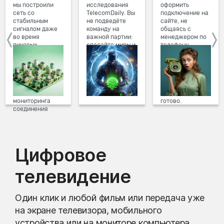
мы построили
исследования
оформить
сеть со
TelecomDaily. Вы
подключение на
стабильным
не подведёте
сайте, не
сигналом даже
команду на
общаясь с
во время
важной партии:
менеджером по
пиковых
спасайте миры и
телефону.
нагрузок в
побеждайте с
Просто в три
вечернее время.
друзьями в
клика заполните
Мы постоянно
онлайн-играх.
форму заявки на
обновляем наше
сайте, выберите
оборудование в
дату и время
домах, а система
подключения,
мониторинга
готово.
соединения
предотвращает
проблемы на
линии связи.
Цифровое
телевидение
Один клик и любой фильм или передача уже
на экране телевизора, мобильного
устройства или на мониторе компьютера.