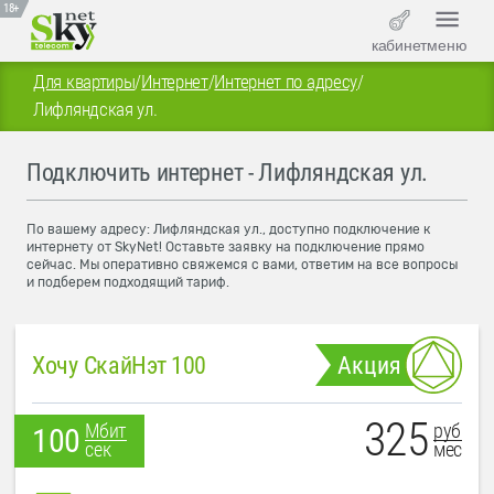
18+
кабинет
меню
Для квартиры
/
Интернет
/
Интернет по адресу
/
Лифляндская ул.
Подключить интернет - Лифляндская ул.
По вашему адресу: Лифляндская ул., доступно подключение к
интернету от SkyNet! Оставьте заявку на подключение прямо
сейчас. Мы оперативно свяжемся с вами, ответим на все вопросы
и подберем подходящий тариф.
Хочу СкайНэт 100
Акция
325
руб
Мбит
100
мес
сек