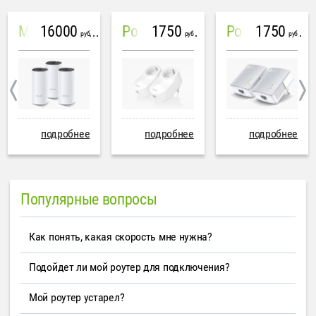
16000
1750
1750
Mesh система TP-Link Deco M4 (3 устройства)
PowerLine Tenda PH6
PowerLine TP-Link AV600
руб
руб
руб
подробнее
подробнее
подробнее
Популярные вопросы
Как понять, какая скорость мне нужна?
Подойдет ли мой роутер для подключения?
Мой роутер устарел?