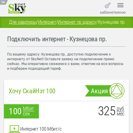
18+
кабинет
меню
Для квартиры
/
Интернет
/
Интернет по адресу
/
Кузнецова пр.
Подключить интернет - Кузнецова пр.
По вашему адресу: Кузнецова пр., доступно подключение к
интернету от SkyNet! Оставьте заявку на подключение прямо
сейчас. Мы оперативно свяжемся с вами, ответим на все вопросы
и подберем подходящий тариф.
Хочу СкайНэт 100
Акция
325
руб
Мбит
100
мес
сек
Интернет 100 Мбит/с