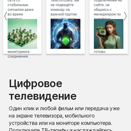
сеть со
TelecomDaily. Вы
подключение на
стабильным
не подведёте
сайте, не
сигналом даже
команду на
общаясь с
во время
важной партии:
менеджером по
пиковых
спасайте миры и
телефону.
нагрузок в
побеждайте с
Просто в три
вечернее время.
друзьями в
клика заполните
Мы постоянно
онлайн-играх.
форму заявки на
обновляем наше
сайте, выберите
оборудование в
дату и время
домах, а система
подключения,
мониторинга
готово.
соединения
предотвращает
проблемы на
линии связи.
Цифровое
телевидение
Один клик и любой фильм или передача уже
на экране телевизора, мобильного
устройства или на мониторе компьютера.
Подключите ТВ-тарифы и наслаждайтесь