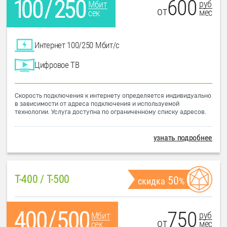
600
руб
Мбит
от
мес
сек
Интернет 100/250 Мбит/с
Цифровое ТВ
Скорость подключения к интернету определяется индивидуально
в зависимости от адреса подключения и используемой
технологии. Услуга доступна по ограниченному списку адресов.
узнать подробнее
T-400 / T-500
50
скидка
%
750
руб
Мбит
от
мес
сек