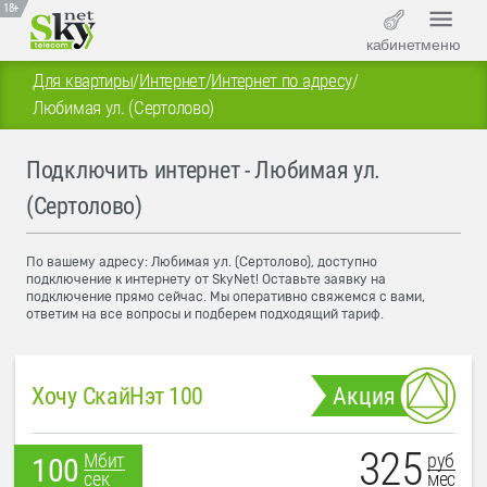
18+
кабинет
меню
Для квартиры
/
Интернет
/
Интернет по адресу
/
Любимая ул. (Сертолово)
Подключить интернет - Любимая ул.
(Сертолово)
По вашему адресу: Любимая ул. (Сертолово), доступно
подключение к интернету от SkyNet! Оставьте заявку на
подключение прямо сейчас. Мы оперативно свяжемся с вами,
ответим на все вопросы и подберем подходящий тариф.
Хочу СкайНэт 100
Акция
325
руб
Мбит
100
мес
сек