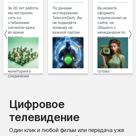
За 20 лет работы
По данным
Вы можете
мы построили
исследования
оформить
сеть со
TelecomDaily. Вы
подключение на
стабильным
не подведёте
сайте, не
сигналом даже
команду на
общаясь с
во время
важной партии:
менеджером по
пиковых
спасайте миры и
телефону.
нагрузок в
побеждайте с
Просто в три
вечернее время.
друзьями в
клика заполните
Мы постоянно
онлайн-играх.
форму заявки на
обновляем наше
сайте, выберите
оборудование в
дату и время
домах, а система
подключения,
мониторинга
готово.
соединения
предотвращает
проблемы на
линии связи.
Цифровое
телевидение
Один клик и любой фильм или передача уже