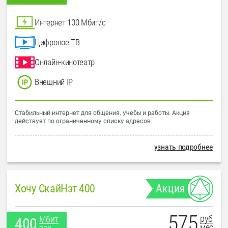
Интернет 100 Мбит/с
Цифровое ТВ
Онлайн-кинотеатр
Внешний IP
Стабильный интернет для общения, учебы и работы. Акция
действует по ограниченному списку адресов.
узнать подробнее
Хочу СкайНэт 400
Акция
575
руб
Мбит
400
мес
сек