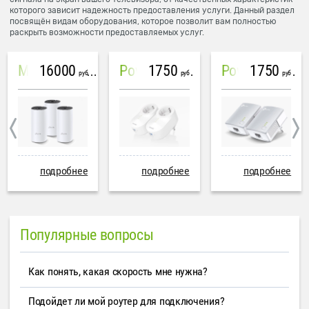
которого зависит надежность предоставления услуги. Данный раздел
посвящён видам оборудования, которое позволит вам полностью
раскрыть возможности предоставляемых услуг.
16000
1750
1750
Mesh система TP-Link Deco M4 (3 устройства)
PowerLine Tenda PH6
PowerLine TP-Link AV600
руб
руб
руб
подробнее
подробнее
подробнее
Популярные вопросы
Как понять, какая скорость мне нужна?
Подойдет ли мой роутер для подключения?