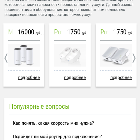
которого зависит надежность предоставления услуги. Данный раздел
посвящён видам оборудования, которое позволит вам полностью
раскрыть возможности предоставляемых услуг.
16000
1750
1750
Mesh система TP-Link Deco M4 (3 устройства)
PowerLine Tenda PH6
PowerLine TP-Link AV600
руб
руб
руб
подробнее
подробнее
подробнее
Популярные вопросы
Как понять, какая скорость мне нужна?
Подойдет ли мой роутер для подключения?