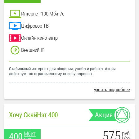
Интернет 100 Мбит/с
Цифровое ТВ
Онлайн-кинотеатр
Внешний IP
Стабильный интернет для общения, учебы и работы. Акция
действует по ограниченному списку адресов.
узнать подробнее
Хочу СкайНэт 400
Акция
575
руб
Мбит
400
мес
сек