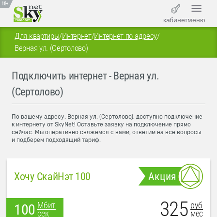
18+
кабинет
меню
Для квартиры
/
Интернет
/
Интернет по адресу
/
Верная ул. (Сертолово)
Подключить интернет - Верная ул.
(Сертолово)
По вашему адресу: Верная ул. (Сертолово), доступно подключение
к интернету от SkyNet! Оставьте заявку на подключение прямо
сейчас. Мы оперативно свяжемся с вами, ответим на все вопросы
и подберем подходящий тариф.
Хочу СкайНэт 100
Акция
325
руб
Мбит
100
мес
сек