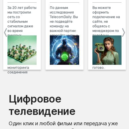
За 20 лет работы
По данным
Вы можете
мы построили
исследования
оформить
сеть со
TelecomDaily. Вы
подключение на
стабильным
не подведёте
сайте, не
сигналом даже
команду на
общаясь с
во время
важной партии:
менеджером по
пиковых
спасайте миры и
телефону.
нагрузок в
побеждайте с
Просто в три
вечернее время.
друзьями в
клика заполните
Мы постоянно
онлайн-играх.
форму заявки на
обновляем наше
сайте, выберите
оборудование в
дату и время
домах, а система
подключения,
мониторинга
готово.
соединения
предотвращает
проблемы на
линии связи.
Цифровое
телевидение
Один клик и любой фильм или передача уже