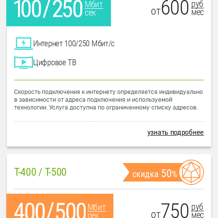
600
руб
Мбит
от
мес
сек
Интернет 100/250 Мбит/с
Цифровое ТВ
Скорость подключения к интернету определяется индивидуально
в зависимости от адреса подключения и используемой
технологии. Услуга доступна по ограниченному списку адресов.
узнать подробнее
T-400 / T-500
50
скидка
%
750
руб
Мбит
от
мес
сек