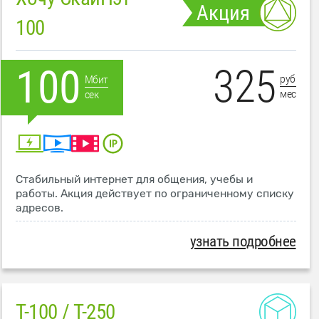
Акция
100
325
100
руб
Мбит
мес
сек
Стабильный интернет для общения, учебы и
работы. Акция действует по ограниченному списку
адресов.
узнать подробнее
T-100 / T-250