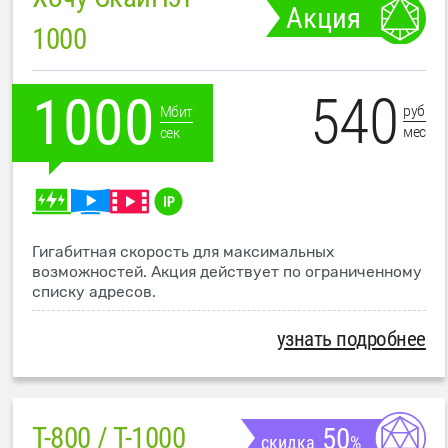
Акция
1000
540
1000
руб
Мбит
мес
сек
Гигабитная скорость для максимальных
возможностей. Акция действует по ограниченному
списку адресов.
узнать подробнее
T-800 / T-1000
50
скидка
%