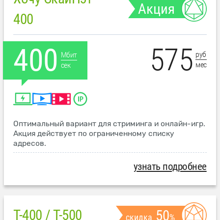
Акция
400
575
400
руб
Мбит
мес
сек
Оптимальный вариант для стриминга и онлайн-игр.
Акция действует по ограниченному списку
адресов.
узнать подробнее
T-400 / T-500
50
скидка
%