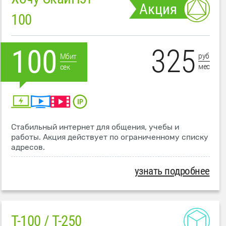
Акция
100
325
100
руб
Мбит
мес
сек
Стабильный интернет для общения, учебы и
работы. Акция действует по ограниченному списку
адресов.
узнать подробнее
T-100 / T-250