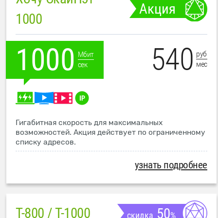
Акция
1000
540
1000
руб
Мбит
мес
сек
Гигабитная скорость для максимальных
возможностей. Акция действует по ограниченному
списку адресов.
узнать подробнее
T-800 / T-1000
50
скидка
%