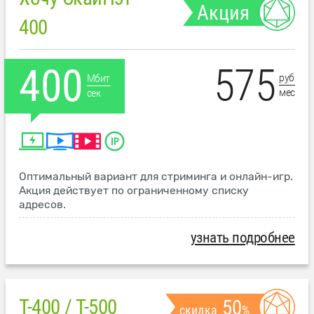
Акция
400
575
400
руб
Мбит
мес
сек
Оптимальный вариант для стриминга и онлайн-игр.
Акция действует по ограниченному списку
адресов.
узнать подробнее
T-400 / T-500
50
скидка
%