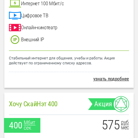
Интернет 100 Мбит/с
Цифровое ТВ
Онлайн-кинотеатр
Внешний IP
Стабильный интернет для общения, учебы и работы. Акция
действует по ограниченному списку адресов.
узнать подробнее
Хочу СкайНэт 400
Акция
575
руб
Мбит
400
мес
сек