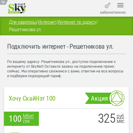
18+
кабинет
меню
Для квартиры
/
Интернет
/
Интернет по адресу
/
Решетникова ул.
Подключить интернет - Решетникова ул.
По вашему адресу: Решетникова ул., доступно подключение к
интернету от SkyNet! Оставьте заявку на подключение прямо
сейчас. Мы оперативно свяжемся с вами, ответим на все вопросы
и подберем подходящий тариф.
Хочу СкайНэт 100
Акция
325
руб
Мбит
100
мес
сек