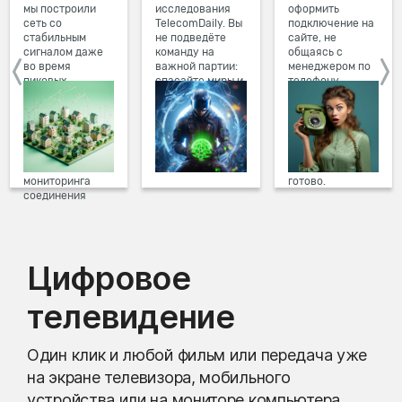
мы построили
исследования
оформить
сеть со
TelecomDaily. Вы
подключение на
стабильным
не подведёте
сайте, не
сигналом даже
команду на
общаясь с
во время
важной партии:
менеджером по
пиковых
спасайте миры и
телефону.
нагрузок в
побеждайте с
Просто в три
вечернее время.
друзьями в
клика заполните
Мы постоянно
онлайн-играх.
форму заявки на
обновляем наше
сайте, выберите
оборудование в
дату и время
домах, а система
подключения,
мониторинга
готово.
соединения
предотвращает
проблемы на
линии связи.
Цифровое
телевидение
Один клик и любой фильм или передача уже
на экране телевизора, мобильного
устройства или на мониторе компьютера.