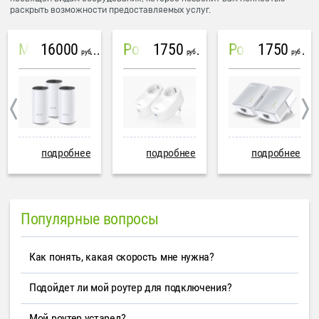
раскрыть возможности предоставляемых услуг.
16000
1750
1750
Mesh система TP-Link Deco M4 (3 устройства)
PowerLine Tenda PH6
PowerLine TP-Link AV600
руб
руб
руб
подробнее
подробнее
подробнее
Популярные вопросы
Как понять, какая скорость мне нужна?
Подойдет ли мой роутер для подключения?
Мой роутер устарел?