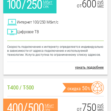
600
руб
Мбит
от
мес
сек
Интернет 100/250 Мбит/с
Цифровое ТВ
Скорость подключения к интернету определяется индивидуально
в зависимости от адреса подключения и используемой
технологии. Услуга доступна по ограниченному списку адресов.
узнать подробнее
T-400 / T-500
50
скидка
%
750
руб
Мбит
от
мес
сек