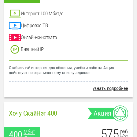
Интернет 100 Мбит/с
Цифровое ТВ
Онлайн-кинотеатр
Внешний IP
Стабильный интернет для общения, учебы и работы. Акция
действует по ограниченному списку адресов.
узнать подробнее
Хочу СкайНэт 400
Акция
575
руб
Мбит
400
мес
сек