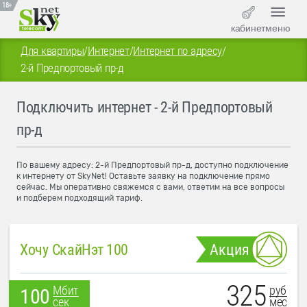
18+
кабинет
меню
Для квартиры
/
Интернет
/
Интернет по адресу
/
2-й Предпортовый пр-д
Подключить интернет - 2-й Предпортовый
пр-д
По вашему адресу: 2-й Предпортовый пр-д, доступно подключение
к интернету от SkyNet! Оставьте заявку на подключение прямо
сейчас. Мы оперативно свяжемся с вами, ответим на все вопросы
и подберем подходящий тариф.
Хочу СкайНэт 100
Акция
325
руб
Мбит
100
мес
сек