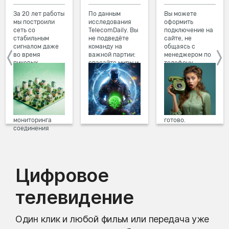
За 20 лет работы
По данным
Вы можете
мы построили
исследования
оформить
сеть со
TelecomDaily. Вы
подключение на
стабильным
не подведёте
сайте, не
сигналом даже
команду на
общаясь с
во время
важной партии:
менеджером по
пиковых
спасайте миры и
телефону.
нагрузок в
побеждайте с
Просто в три
вечернее время.
друзьями в
клика заполните
Мы постоянно
онлайн-играх.
форму заявки на
обновляем наше
сайте, выберите
оборудование в
дату и время
домах, а система
подключения,
мониторинга
готово.
соединения
предотвращает
проблемы на
линии связи.
Цифровое
телевидение
Один клик и любой фильм или передача уже