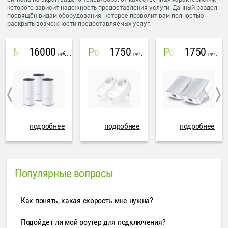
которого зависит надежность предоставления услуги. Данный раздел
посвящён видам оборудования, которое позволит вам полностью
раскрыть возможности предоставляемых услуг.
16000
1750
1750
Mesh система TP-Link Deco M4 (3 устройства)
PowerLine Tenda PH6
PowerLine TP-Link AV600
руб
руб
руб
подробнее
подробнее
подробнее
Популярные вопросы
Как понять, какая скорость мне нужна?
Подойдет ли мой роутер для подключения?