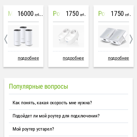
16000
1750
1750
Mesh система TP-Link Deco M4 (3 устройства)
PowerLine Tenda PH6
PowerLine TP-Link AV600
руб
руб
руб
подробнее
подробнее
подробнее
Популярные вопросы
Как понять, какая скорость мне нужна?
Подойдет ли мой роутер для подключения?
Мой роутер устарел?