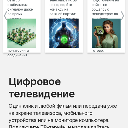
сеть со
TelecomDaily. Вы
подключение на
стабильным
не подведёте
сайте, не
сигналом даже
команду на
общаясь с
во время
важной партии:
менеджером по
пиковых
спасайте миры и
телефону.
нагрузок в
побеждайте с
Просто в три
вечернее время.
друзьями в
клика заполните
Мы постоянно
онлайн-играх.
форму заявки на
обновляем наше
сайте, выберите
оборудование в
дату и время
домах, а система
подключения,
мониторинга
готово.
соединения
предотвращает
проблемы на
линии связи.
Цифровое
телевидение
Один клик и любой фильм или передача уже
на экране телевизора, мобильного
устройства или на мониторе компьютера.
Подключите ТВ-тарифы и наслаждайтесь