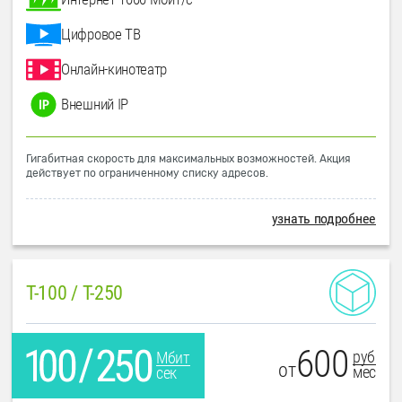
Цифровое ТВ
Онлайн-кинотеатр
Внешний IP
Гигабитная скорость для максимальных возможностей. Акция
действует по ограниченному списку адресов.
узнать подробнее
T-100 / T-250
600
руб
Мбит
от
мес
сек