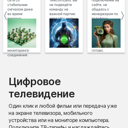
сеть со
TelecomDaily. Вы
подключение на
стабильным
не подведёте
сайте, не
сигналом даже
команду на
общаясь с
во время
важной партии:
менеджером по
пиковых
спасайте миры и
телефону.
нагрузок в
побеждайте с
Просто в три
вечернее время.
друзьями в
клика заполните
Мы постоянно
онлайн-играх.
форму заявки на
обновляем наше
сайте, выберите
оборудование в
дату и время
домах, а система
подключения,
мониторинга
готово.
соединения
предотвращает
проблемы на
линии связи.
Цифровое
телевидение
Один клик и любой фильм или передача уже
на экране телевизора, мобильного
устройства или на мониторе компьютера.
Подключите ТВ-тарифы и наслаждайтесь