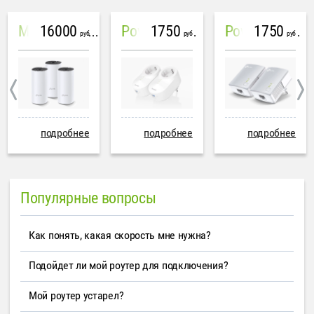
16000
1750
1750
Mesh система TP-Link Deco M4 (3 устройства)
PowerLine Tenda PH6
PowerLine TP-Link AV600
руб
руб
руб
подробнее
подробнее
подробнее
Популярные вопросы
Как понять, какая скорость мне нужна?
Подойдет ли мой роутер для подключения?
Мой роутер устарел?