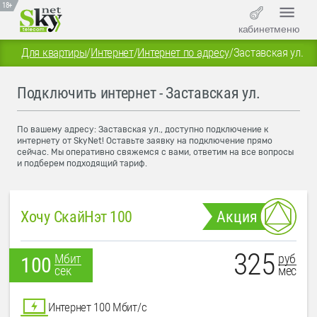
18+
кабинет
меню
Для квартиры
/
Интернет
/
Интернет по адресу
/
Заставская ул.
Подключить интернет - Заставская ул.
По вашему адресу: Заставская ул., доступно подключение к
интернету от SkyNet! Оставьте заявку на подключение прямо
сейчас. Мы оперативно свяжемся с вами, ответим на все вопросы
и подберем подходящий тариф.
Хочу СкайНэт 100
Акция
325
руб
Мбит
100
мес
сек
Интернет 100 Мбит/с