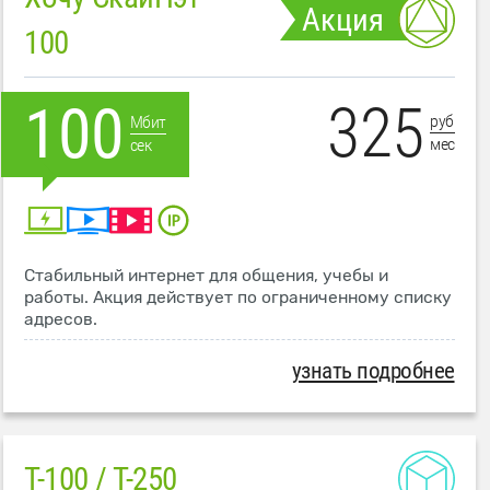
Акция
100
325
100
руб
Мбит
мес
сек
Стабильный интернет для общения, учебы и
работы. Акция действует по ограниченному списку
адресов.
узнать подробнее
T-100 / T-250