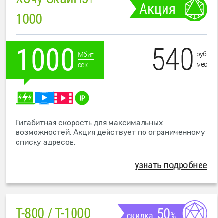
Акция
1000
540
1000
руб
Мбит
мес
сек
Гигабитная скорость для максимальных
возможностей. Акция действует по ограниченному
списку адресов.
узнать подробнее
T-800 / T-1000
50
скидка
%