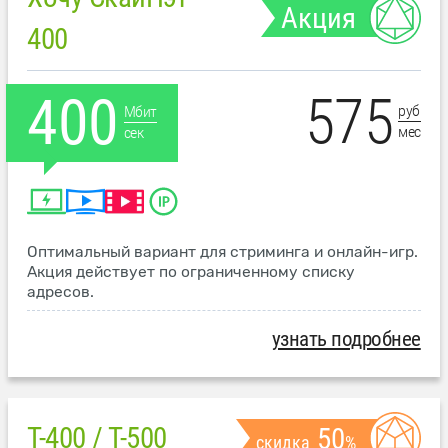
Акция
400
575
400
руб
Мбит
мес
сек
Оптимальный вариант для стриминга и онлайн-игр.
Акция действует по ограниченному списку
адресов.
узнать подробнее
T-400 / T-500
50
скидка
%