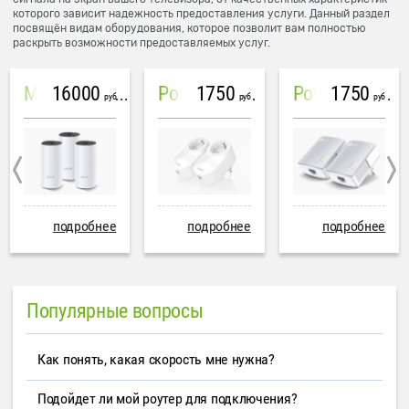
которого зависит надежность предоставления услуги. Данный раздел
посвящён видам оборудования, которое позволит вам полностью
раскрыть возможности предоставляемых услуг.
16000
1750
1750
Mesh система TP-Link Deco M4 (3 устройства)
PowerLine Tenda PH6
PowerLine TP-Link AV600
руб
руб
руб
подробнее
подробнее
подробнее
Популярные вопросы
Как понять, какая скорость мне нужна?
Подойдет ли мой роутер для подключения?