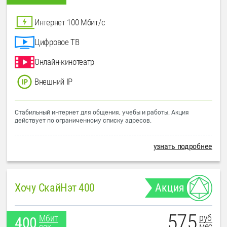
Интернет 100 Мбит/с
Цифровое ТВ
Онлайн-кинотеатр
Внешний IP
Стабильный интернет для общения, учебы и работы. Акция
действует по ограниченному списку адресов.
узнать подробнее
Хочу СкайНэт 400
Акция
575
руб
Мбит
400
мес
сек