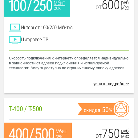
600
руб
Мбит
от
мес
сек
Интернет 100/250 Мбит/с
Цифровое ТВ
Скорость подключения к интернету определяется индивидуально
в зависимости от адреса подключения и используемой
технологии. Услуга доступна по ограниченному списку адресов.
узнать подробнее
T-400 / T-500
50
скидка
%
750
руб
Мбит
от
мес
сек