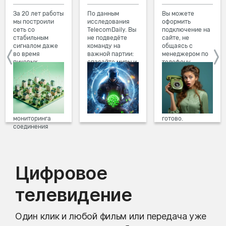
За 20 лет работы
По данным
Вы можете
мы построили
исследования
оформить
сеть со
TelecomDaily. Вы
подключение на
стабильным
не подведёте
сайте, не
сигналом даже
команду на
общаясь с
во время
важной партии:
менеджером по
пиковых
спасайте миры и
телефону.
нагрузок в
побеждайте с
Просто в три
вечернее время.
друзьями в
клика заполните
Мы постоянно
онлайн-играх.
форму заявки на
обновляем наше
сайте, выберите
оборудование в
дату и время
домах, а система
подключения,
мониторинга
готово.
соединения
предотвращает
проблемы на
линии связи.
Цифровое
телевидение
Один клик и любой фильм или передача уже