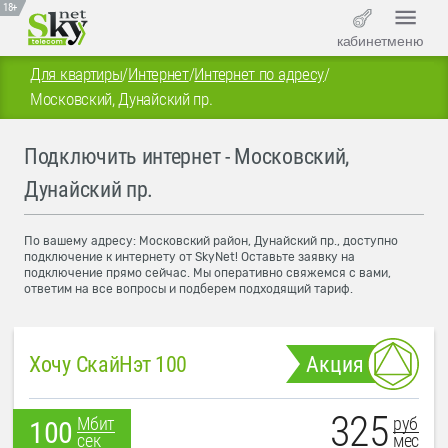
18+
кабинет
меню
Для квартиры
/
Интернет
/
Интернет по адресу
/
Московский, Дунайский пр.
Подключить интернет - Московский,
Дунайский пр.
По вашему адресу: Московский район, Дунайский пр., доступно
подключение к интернету от SkyNet! Оставьте заявку на
подключение прямо сейчас. Мы оперативно свяжемся с вами,
ответим на все вопросы и подберем подходящий тариф.
Хочу СкайНэт 100
Акция
325
руб
Мбит
100
мес
сек