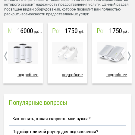
которого зависит надежность предоставления услуги. Данный раздел
посвящён видам оборудования, которое позволит вам полностью
раскрыть возможности предоставляемых услуг.
16000
1750
1750
Mesh система TP-Link Deco M4 (3 устройства)
PowerLine Tenda PH6
PowerLine TP-Link AV600
руб
руб
руб
подробнее
подробнее
подробнее
Популярные вопросы
Как понять, какая скорость мне нужна?
Подойдет ли мой роутер для подключения?