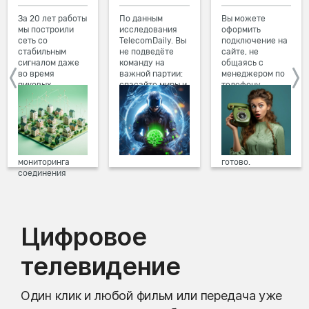
За 20 лет работы
По данным
Вы можете
мы построили
исследования
оформить
сеть со
TelecomDaily. Вы
подключение на
стабильным
не подведёте
сайте, не
сигналом даже
команду на
общаясь с
во время
важной партии:
менеджером по
пиковых
спасайте миры и
телефону.
нагрузок в
побеждайте с
Просто в три
вечернее время.
друзьями в
клика заполните
Мы постоянно
онлайн-играх.
форму заявки на
обновляем наше
сайте, выберите
оборудование в
дату и время
домах, а система
подключения,
мониторинга
готово.
соединения
предотвращает
проблемы на
линии связи.
Цифровое
телевидение
Один клик и любой фильм или передача уже