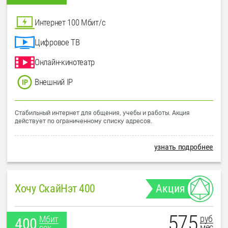
Интернет 100 Мбит/с
Цифровое ТВ
Онлайн-кинотеатр
Внешний IP
Стабильный интернет для общения, учебы и работы. Акция
действует по ограниченному списку адресов.
узнать подробнее
Хочу СкайНэт 400
Акция
575
руб
Мбит
400
мес
сек