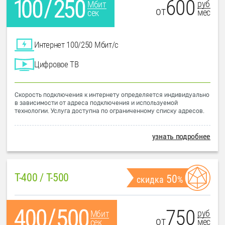
600
руб
Мбит
от
мес
сек
Интернет 100/250 Мбит/с
Цифровое ТВ
Скорость подключения к интернету определяется индивидуально
в зависимости от адреса подключения и используемой
технологии. Услуга доступна по ограниченному списку адресов.
узнать подробнее
T-400 / T-500
50
скидка
%
750
руб
Мбит
от
мес
сек