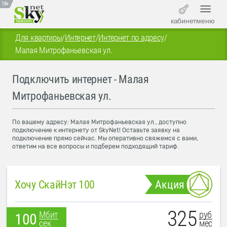
18+
кабинет
меню
Для квартиры
/
Интернет
/
Интернет по адресу
/
Малая Митрофаньевская ул.
Подключить интернет - Малая
Митрофаньевская ул.
По вашему адресу: Малая Митрофаньевская ул., доступно
подключение к интернету от SkyNet! Оставьте заявку на
подключение прямо сейчас. Мы оперативно свяжемся с вами,
ответим на все вопросы и подберем подходящий тариф.
Хочу СкайНэт 100
Акция
325
руб
Мбит
100
мес
сек