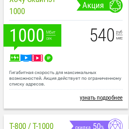
Акция
1000
540
1000
руб
Мбит
мес
сек
Гигабитная скорость для максимальных
возможностей. Акция действует по ограниченному
списку адресов.
узнать подробнее
T-800 / T-1000
50
скидка
%