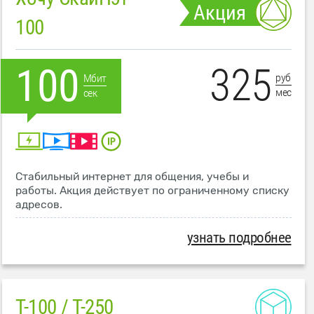
Акция
100
325
100
руб
Мбит
мес
сек
Стабильный интернет для общения, учебы и
работы. Акция действует по ограниченному списку
адресов.
узнать подробнее
T-100 / T-250