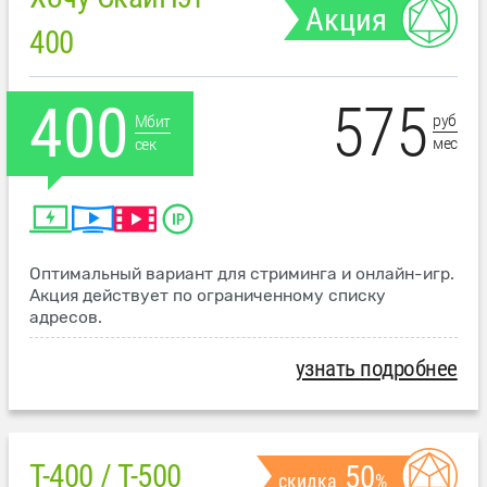
Акция
400
575
400
руб
Мбит
мес
сек
Оптимальный вариант для стриминга и онлайн-игр.
Акция действует по ограниченному списку
адресов.
узнать подробнее
T-400 / T-500
50
скидка
%