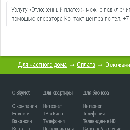
Услугу «Отложенный платеж» можно подключит
помощью оператора Контакт-центра по тел. +7 
Для частного дома
Оплата
Отложенн
O SkyNet
Для квартиры
Для бизнеса
О компании
Интернет
Интернет
Новости
ТВ и Кино
Телефония
Вакансии
Телефония
Телевидение HD
Контакты
Подключиться
Видеонаблюдение