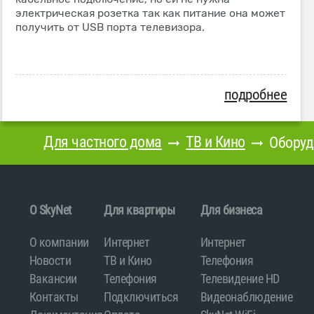
электрическая розетка так как питание она может
получить от USB порта телевизора.
подробнее
Для частного дома
ТВ и Кино
Оборуд
O SkyNet
Для квартиры
Для бизнеса
О компании
Интернет
Интернет
Новости
ТВ и Кино
Телефония
Вакансии
Телефония
Телевидение HD
Контакты
Подключиться
Видеонаблюдение