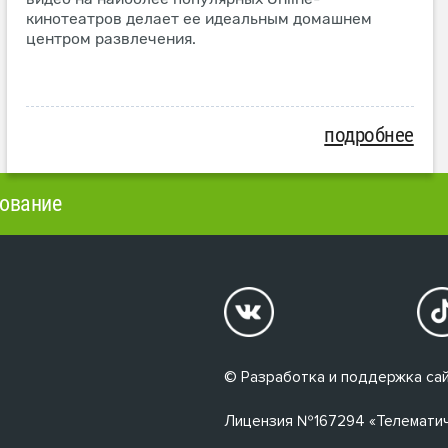
кинотеатров делает ее идеальным домашнем
центром развлечения.
подробнее
ование
© Разработка и поддержка сай
Лицензия №167294 «Телематичес