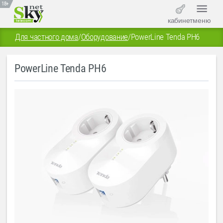
18+
кабинет
меню
Для частного дома
/
Оборудование
/
PowerLine Tenda PH6
PowerLine Tenda PH6