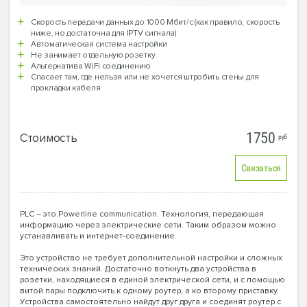
Скорость передачи данных до 1000 Мбит/с (как правило, скорость
ниже, но достаточна для IPTV сигнала)
Автоматическая система настройки
Не занимает отдельную розетку
Альтернатива WiFi соединению
Спасает там, где нельзя или не хочется штробить стены для
прокладки кабеля
1750
Стоимость
руб
Связаться
PLC – это Powerline communication. Технология, передающая
информацию через электрические сети. Таким образом можно
устанавливать и интернет-соединение.
Это устройство не требует дополнительной настройки и сложных
технических знаний. Достаточно воткнуть два устройства в
розетки, находящиеся в единой электрической сети, и с помощью
витой пары подключить к одному роутер, а ко второму приставку.
Устройства самостоятельно найдут друг друга и соединят роутер с