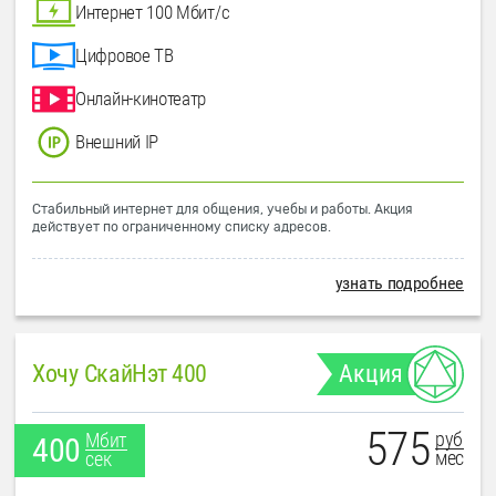
Интернет 100 Мбит/с
Цифровое ТВ
Онлайн-кинотеатр
Внешний IP
Стабильный интернет для общения, учебы и работы. Акция
действует по ограниченному списку адресов.
узнать подробнее
Хочу СкайНэт 400
Акция
575
руб
Мбит
400
мес
сек