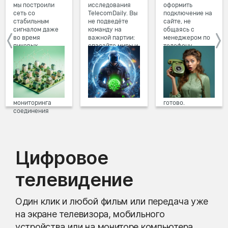
мы построили
исследования
оформить
сеть со
TelecomDaily. Вы
подключение на
стабильным
не подведёте
сайте, не
сигналом даже
команду на
общаясь с
во время
важной партии:
менеджером по
пиковых
спасайте миры и
телефону.
нагрузок в
побеждайте с
Просто в три
вечернее время.
друзьями в
клика заполните
Мы постоянно
онлайн-играх.
форму заявки на
обновляем наше
сайте, выберите
оборудование в
дату и время
домах, а система
подключения,
мониторинга
готово.
соединения
предотвращает
проблемы на
линии связи.
Цифровое
телевидение
Один клик и любой фильм или передача уже
на экране телевизора, мобильного
устройства или на мониторе компьютера.