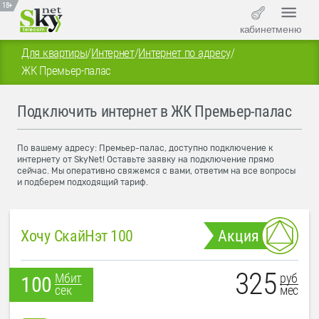
18+
кабинет
меню
Для квартиры
/
Интернет
/
Интернет по адресу
/
ЖК Премьер-палас
Подключить интернет в ЖК Премьер-палас
По вашему адресу: Премьер-палас, доступно подключение к
интернету от SkyNet! Оставьте заявку на подключение прямо
сейчас. Мы оперативно свяжемся с вами, ответим на все вопросы
и подберем подходящий тариф.
Хочу СкайНэт 100
Акция
325
руб
Мбит
100
мес
сек