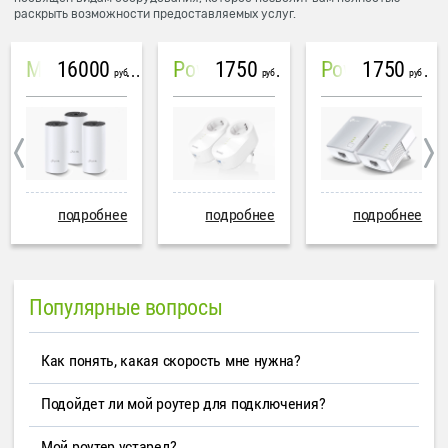
раскрыть возможности предоставляемых услуг.
16000
1750
1750
Mesh система TP-Link Deco M4 (3 устройства)
PowerLine Tenda PH6
PowerLine TP-Link AV600
руб
руб
руб
подробнее
подробнее
подробнее
Популярные вопросы
Как понять, какая скорость мне нужна?
Подойдет ли мой роутер для подключения?
Мой роутер устарел?