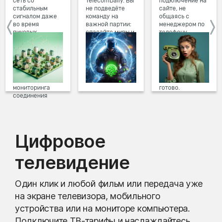
сеть со
TelecomDaily. Вы
подключение на
стабильным
не подведёте
сайте, не
сигналом даже
команду на
общаясь с
во время
важной партии:
менеджером по
пиковых
спасайте миры и
телефону.
нагрузок в
побеждайте с
Просто в три
вечернее время.
друзьями в
клика заполните
Мы постоянно
онлайн-играх.
форму заявки на
обновляем наше
сайте, выберите
оборудование в
дату и время
домах, а система
подключения,
мониторинга
готово.
соединения
предотвращает
проблемы на
линии связи.
Цифровое
телевидение
Один клик и любой фильм или передача уже
на экране телевизора, мобильного
устройства или на мониторе компьютера.
Подключите ТВ-тарифы и наслаждайтесь