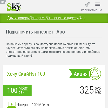
18+
кабинет
меню
Для квартиры
/
Интернет
/
Интернет по адресу
/
Аро
Подключить интернет - Аро
По вашему адресу: Аро, доступно подключение к интернету от
SkyNet! Оставьте заявку на подключение прямо сейчас. Мы
оперативно свяжемся с вами, ответим на все вопросы и подберем
подходящий тариф.
Хочу СкайНэт 100
Акция
325
руб
Мбит
100
мес
сек
Интернет 100 Мбит/с