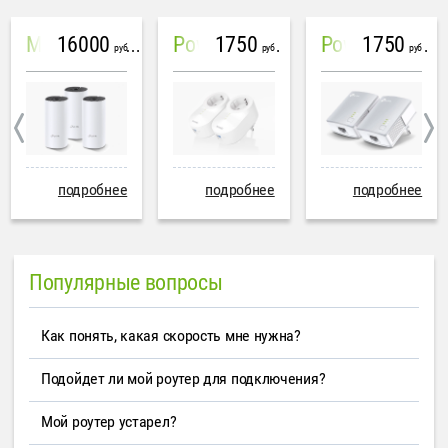
16000
1750
1750
Mesh система TP-Link Deco M4 (3 устройства)
PowerLine Tenda PH6
PowerLine TP-Link AV600
руб
руб
руб
подробнее
подробнее
подробнее
Популярные вопросы
Как понять, какая скорость мне нужна?
Подойдет ли мой роутер для подключения?
Мой роутер устарел?