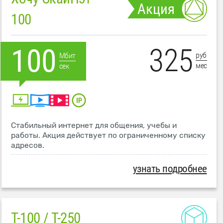
Акция
100
325
100
руб
Мбит
мес
сек
Стабильный интернет для общения, учебы и
работы. Акция действует по ограниченному списку
адресов.
узнать подробнее
T-100 / T-250