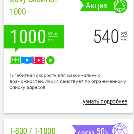
Акция
1000
540
1000
руб
Мбит
мес
сек
Гигабитная скорость для максимальных
возможностей. Акция действует по ограниченному
списку адресов.
узнать подробнее
T-800 / T-1000
50
скидка
%