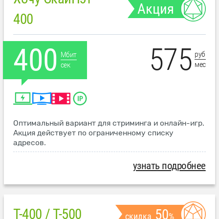
Акция
400
575
400
руб
Мбит
мес
сек
Оптимальный вариант для стриминга и онлайн-игр.
Акция действует по ограниченному списку
адресов.
узнать подробнее
T-400 / T-500
50
скидка
%