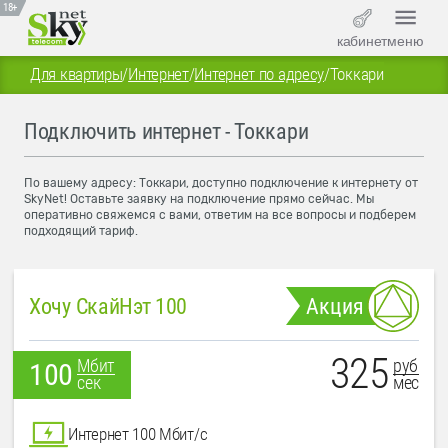
18+
кабинет
меню
Для квартиры
/
Интернет
/
Интернет по адресу
/
Токкари
Подключить интернет - Токкари
По вашему адресу: Токкари, доступно подключение к интернету от
SkyNet! Оставьте заявку на подключение прямо сейчас. Мы
оперативно свяжемся с вами, ответим на все вопросы и подберем
подходящий тариф.
Хочу СкайНэт 100
Акция
325
руб
Мбит
100
мес
сек
Интернет 100 Мбит/с