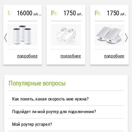
16000
1750
1750
Mesh система TP-Link Deco M4 (3 устройства)
PowerLine Tenda PH6
PowerLine TP-Link AV600
руб
руб
руб
подробнее
подробнее
подробнее
Популярные вопросы
Как понять, какая скорость мне нужна?
Подойдет ли мой роутер для подключения?
Мой роутер устарел?