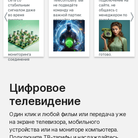
сеть со
TelecomDaily. Вы
подключение на
стабильным
не подведёте
сайте, не
сигналом даже
команду на
общаясь с
во время
важной партии:
менеджером по
пиковых
спасайте миры и
телефону.
нагрузок в
побеждайте с
Просто в три
вечернее время.
друзьями в
клика заполните
Мы постоянно
онлайн-играх.
форму заявки на
обновляем наше
сайте, выберите
оборудование в
дату и время
домах, а система
подключения,
мониторинга
готово.
соединения
предотвращает
проблемы на
линии связи.
Цифровое
телевидение
Один клик и любой фильм или передача уже
на экране телевизора, мобильного
устройства или на мониторе компьютера.
Подключите ТВ-тарифы и наслаждайтесь