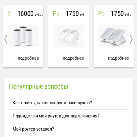
16000
1750
1750
Mesh система TP-Link Deco M4 (3 устройства)
PowerLine Tenda PH6
PowerLine TP-Link AV600
руб
руб
руб
подробнее
подробнее
подробнее
Популярные вопросы
Как понять, какая скорость мне нужна?
Подойдет ли мой роутер для подключения?
Мой роутер устарел?