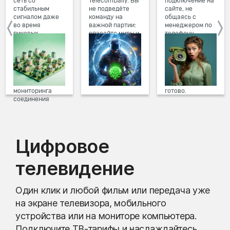
сеть со
TelecomDaily. Вы
подключение на
стабильным
не подведёте
сайте, не
сигналом даже
команду на
общаясь с
во время
важной партии:
менеджером по
пиковых
спасайте миры и
телефону.
нагрузок в
побеждайте с
Просто в три
вечернее время.
друзьями в
клика заполните
Мы постоянно
онлайн-играх.
форму заявки на
обновляем наше
сайте, выберите
оборудование в
дату и время
домах, а система
подключения,
мониторинга
готово.
соединения
предотвращает
проблемы на
линии связи.
Цифровое
телевидение
Один клик и любой фильм или передача уже
на экране телевизора, мобильного
устройства или на мониторе компьютера.
Подключите ТВ-тарифы и наслаждайтесь