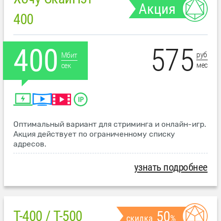
Акция
400
575
400
руб
Мбит
мес
сек
Оптимальный вариант для стриминга и онлайн-игр.
Акция действует по ограниченному списку
адресов.
узнать подробнее
T-400 / T-500
50
скидка
%