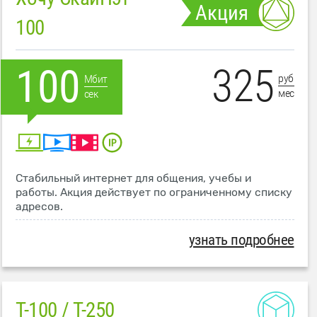
Акция
100
325
100
руб
Мбит
мес
сек
Стабильный интернет для общения, учебы и
работы. Акция действует по ограниченному списку
адресов.
узнать подробнее
T-100 / T-250