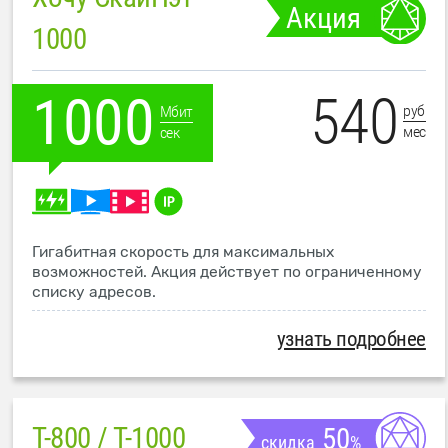
Акция
1000
540
1000
руб
Мбит
мес
сек
Гигабитная скорость для максимальных
возможностей. Акция действует по ограниченному
списку адресов.
узнать подробнее
T-800 / T-1000
50
скидка
%