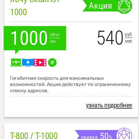
Акция
1000
540
1000
руб
Мбит
мес
сек
Гигабитная скорость для максимальных
возможностей. Акция действует по ограниченному
списку адресов.
узнать подробнее
T-800 / T-1000
50
скидка
%