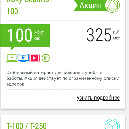
Акция
100
325
100
руб
Мбит
мес
сек
Стабильный интернет для общения, учебы и
работы. Акция действует по ограниченному списку
адресов.
узнать подробнее
T-100 / T-250