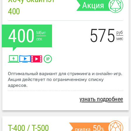
Акция
400
575
400
руб
Мбит
мес
сек
Оптимальный вариант для стриминга и онлайн-игр.
Акция действует по ограниченному списку
адресов.
узнать подробнее
T-400 / T-500
50
скидка
%