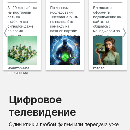
За 20 лет работы
По данным
Вы можете
мы построили
исследования
оформить
сеть со
TelecomDaily. Вы
подключение на
стабильным
не подведёте
сайте, не
сигналом даже
команду на
общаясь с
во время
важной партии:
менеджером по
пиковых
спасайте миры и
телефону.
нагрузок в
побеждайте с
Просто в три
вечернее время.
друзьями в
клика заполните
Мы постоянно
онлайн-играх.
форму заявки на
обновляем наше
сайте, выберите
оборудование в
дату и время
домах, а система
подключения,
мониторинга
готово.
соединения
предотвращает
проблемы на
линии связи.
Цифровое
телевидение
Один клик и любой фильм или передача уже