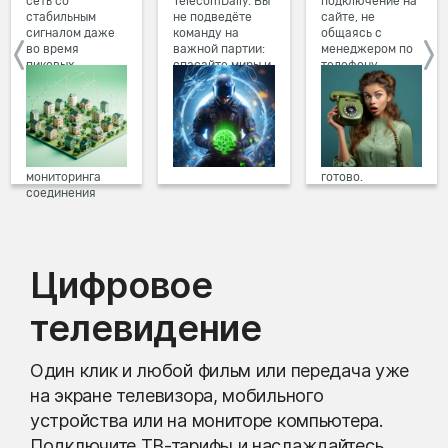
сеть со
TelecomDaily. Вы
подключение на
стабильным
не подведёте
сайте, не
сигналом даже
команду на
общаясь с
во время
важной партии:
менеджером по
пиковых
спасайте миры и
телефону.
нагрузок в
побеждайте с
Просто в три
вечернее время.
друзьями в
клика заполните
Мы постоянно
онлайн-играх.
форму заявки на
обновляем наше
сайте, выберите
оборудование в
дату и время
домах, а система
подключения,
мониторинга
готово.
соединения
предотвращает
проблемы на
линии связи.
Цифровое
телевидение
Один клик и любой фильм или передача уже
на экране телевизора, мобильного
устройства или на мониторе компьютера.
Подключите ТВ-тарифы и наслаждайтесь