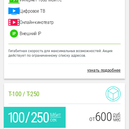
Цифровое ТВ
Онлайн-кинотеатр
Внешний IP
Гигабитная скорость для максимальных возможностей. Акция
действует по ограниченному списку адресов.
узнать подробнее
T-100 / T-250
600
руб
Мбит
от
мес
сек