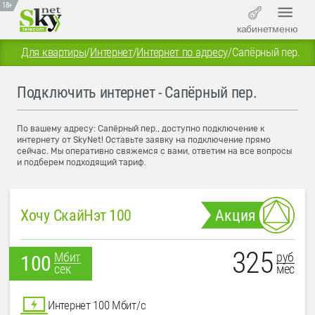
18+
кабинет
меню
Для квартиры
/
Интернет
/
Интернет по адресу
/
Сапёрный пер.
Подключить интернет - Сапёрный пер.
По вашему адресу: Сапёрный пер., доступно подключение к
интернету от SkyNet! Оставьте заявку на подключение прямо
сейчас. Мы оперативно свяжемся с вами, ответим на все вопросы
и подберем подходящий тариф.
Хочу СкайНэт 100
Акция
325
руб
Мбит
100
мес
сек
Интернет 100 Мбит/с