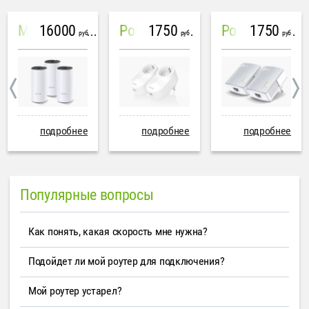
16000
1750
1750
Mesh система TP-Link Deco M4 (3 устройства)
PowerLine Tenda PH6
PowerLine TP-Link AV600
руб
руб
руб
подробнее
подробнее
подробнее
Популярные вопросы
Как понять, какая скорость мне нужна?
Подойдет ли мой роутер для подключения?
Мой роутер устарел?