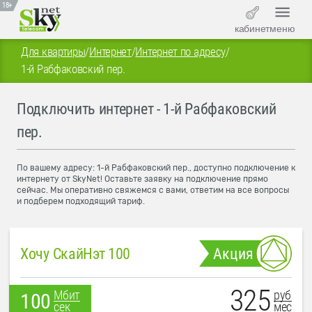
18+
кабинет
меню
Для квартиры
/
Интернет
/
Интернет по адресу
/
1-й Рабфаковский пер.
Подключить интернет - 1-й Рабфаковский
пер.
По вашему адресу: 1-й Рабфаковский пер., доступно подключение к
интернету от SkyNet! Оставьте заявку на подключение прямо
сейчас. Мы оперативно свяжемся с вами, ответим на все вопросы
и подберем подходящий тариф.
Хочу СкайНэт 100
Акция
325
руб
Мбит
100
мес
сек