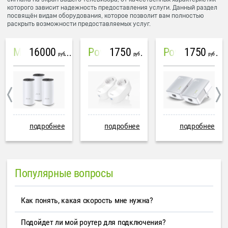
которого зависит надежность предоставления услуги. Данный раздел
посвящён видам оборудования, которое позволит вам полностью
раскрыть возможности предоставляемых услуг.
16000
1750
1750
Mesh система TP-Link Deco M4 (3 устройства)
PowerLine Tenda PH6
PowerLine TP-Link AV600
руб
руб
руб
подробнее
подробнее
подробнее
Популярные вопросы
Как понять, какая скорость мне нужна?
Подойдет ли мой роутер для подключения?