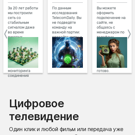
За 20 лет работы
По данным
Вы можете
мы построили
исследования
оформить
сеть со
TelecomDaily. Вы
подключение на
стабильным
не подведёте
сайте, не
сигналом даже
команду на
общаясь с
во время
важной партии:
менеджером по
пиковых
спасайте миры и
телефону.
нагрузок в
побеждайте с
Просто в три
вечернее время.
друзьями в
клика заполните
Мы постоянно
онлайн-играх.
форму заявки на
обновляем наше
сайте, выберите
оборудование в
дату и время
домах, а система
подключения,
мониторинга
готово.
соединения
предотвращает
проблемы на
линии связи.
Цифровое
телевидение
Один клик и любой фильм или передача уже