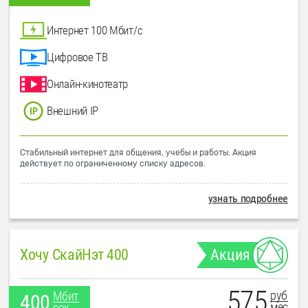
Интернет 100 Мбит/с
Цифровое ТВ
Онлайн-кинотеатр
Внешний IP
Стабильный интернет для общения, учебы и работы. Акция
действует по ограниченному списку адресов.
узнать подробнее
Хочу СкайНэт 400
Акция
575
руб
Мбит
400
мес
сек