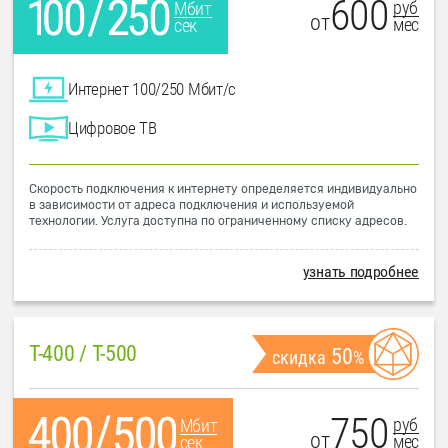
600
руб
Мбит
от
мес
сек
Интернет 100/250 Мбит/с
Цифровое ТВ
Скорость подключения к интернету определяется индивидуально
в зависимости от адреса подключения и используемой
технологии. Услуга доступна по ограниченному списку адресов.
узнать подробнее
T-400 / T-500
50
скидка
%
750
руб
Мбит
от
мес
сек