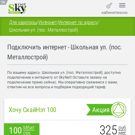
18+
кабинет
меню
Для квартиры
/
Интернет
/
Интернет по адресу
/
Школьная ул. (пос. Металлострой)
Подключить интернет - Школьная ул. (пос.
Металлострой)
По вашему адресу: Школьная ул. (пос. Металлострой), доступно
подключение к интернету от SkyNet! Оставьте заявку на
подключение прямо сейчас. Мы оперативно свяжемся с вами,
ответим на все вопросы и подберем подходящий тариф.
Хочу СкайНэт 100
Акция
325
руб
Мбит
100
мес
сек