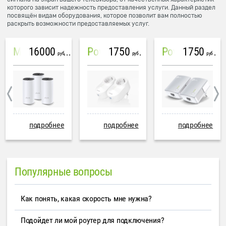
которого зависит надежность предоставления услуги. Данный раздел
посвящён видам оборудования, которое позволит вам полностью
раскрыть возможности предоставляемых услуг.
16000
1750
1750
Mesh система TP-Link Deco M4 (3 устройства)
PowerLine Tenda PH6
PowerLine TP-Link AV600
руб
руб
руб
подробнее
подробнее
подробнее
Популярные вопросы
Как понять, какая скорость мне нужна?
Подойдет ли мой роутер для подключения?