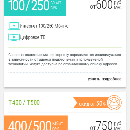
600
руб
Мбит
от
мес
сек
Интернет 100/250 Мбит/с
Цифровое ТВ
Скорость подключения к интернету определяется индивидуально
в зависимости от адреса подключения и используемой
технологии. Услуга доступна по ограниченному списку адресов.
узнать подробнее
T-400 / T-500
50
скидка
%
750
руб
Мбит
от
мес
сек