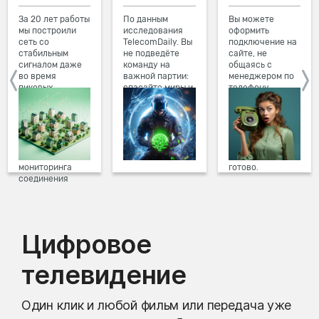
За 20 лет работы
По данным
Вы можете
мы построили
исследования
оформить
сеть со
TelecomDaily. Вы
подключение на
стабильным
не подведёте
сайте, не
сигналом даже
команду на
общаясь с
во время
важной партии:
менеджером по
пиковых
спасайте миры и
телефону.
нагрузок в
побеждайте с
Просто в три
вечернее время.
друзьями в
клика заполните
Мы постоянно
онлайн-играх.
форму заявки на
обновляем наше
сайте, выберите
оборудование в
дату и время
домах, а система
подключения,
мониторинга
готово.
соединения
предотвращает
проблемы на
линии связи.
Цифровое
телевидение
Один клик и любой фильм или передача уже