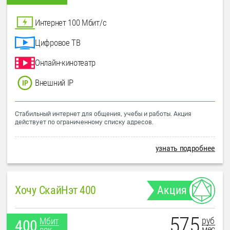
Интернет 100 Мбит/с
Цифровое ТВ
Онлайн-кинотеатр
Внешний IP
Стабильный интернет для общения, учебы и работы. Акция
действует по ограниченному списку адресов.
узнать подробнее
Хочу СкайНэт 400
Акция
575
руб
Мбит
400
мес
сек