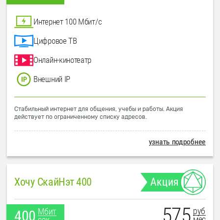
Интернет 100 Мбит/с
Цифровое ТВ
Онлайн-кинотеатр
Внешний IP
Стабильный интернет для общения, учебы и работы. Акция
действует по ограниченному списку адресов.
узнать подробнее
Хочу СкайНэт 400
Акция
575
руб
Мбит
400
мес
сек