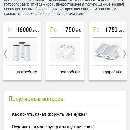
которого зависит надежность предоставления услуги. Данный раздел
посвящён видам оборудования, которое позволит вам полностью
раскрыть возможности предоставляемых услуг.
16000
1750
1750
Mesh система TP-Link Deco M4 (3 устройства)
PowerLine Tenda PH6
PowerLine TP-Link AV600
руб
руб
руб
подробнее
подробнее
подробнее
Популярные вопросы
Как понять, какая скорость мне нужна?
Подойдет ли мой роутер для подключения?