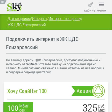
18+
кабинет
меню
Для квартиры
/
Интернет
/
Интернет по адресу
/
ЖК ЦДС Елизаровский
Подключить интернет в ЖК ЦДС
Елизаровский
По вашему адресу: ЦДС Елизаровский, доступно подключение к
интернету от SkyNet! Оставьте заявку на подключение прямо
сейчас. Мы оперативно свяжемся с вами, ответим на все вопросы
и подберем подходящий тариф.
Хочу СкайНэт 100
Акция
325
руб
Мбит
100
мес
сек