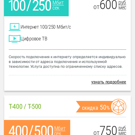
600
руб
Мбит
от
мес
сек
Интернет 100/250 Мбит/с
Цифровое ТВ
Скорость подключения к интернету определяется индивидуально
в зависимости от адреса подключения и используемой
технологии. Услуга доступна по ограниченному списку адресов.
узнать подробнее
T-400 / T-500
50
скидка
%
750
руб
Мбит
от
мес
сек