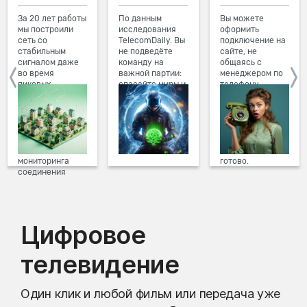
За 20 лет работы
По данным
Вы можете
мы построили
исследования
оформить
сеть со
TelecomDaily. Вы
подключение на
стабильным
не подведёте
сайте, не
сигналом даже
команду на
общаясь с
во время
важной партии:
менеджером по
пиковых
спасайте миры и
телефону.
нагрузок в
побеждайте с
Просто в три
вечернее время.
друзьями в
клика заполните
Мы постоянно
онлайн-играх.
форму заявки на
обновляем наше
сайте, выберите
оборудование в
дату и время
домах, а система
подключения,
мониторинга
готово.
соединения
предотвращает
проблемы на
линии связи.
Цифровое
телевидение
Один клик и любой фильм или передача уже