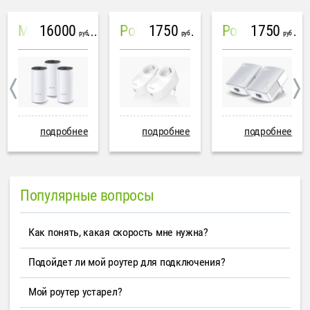
16000
1750
1750
Mesh система TP-Link Deco M4 (3 устройства)
PowerLine Tenda PH6
PowerLine TP-Link AV600
руб
руб
руб
подробнее
подробнее
подробнее
Популярные вопросы
Как понять, какая скорость мне нужна?
Подойдет ли мой роутер для подключения?
Мой роутер устарел?