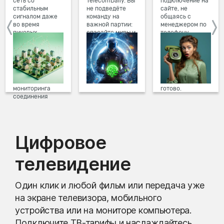
сеть со
TelecomDaily. Вы
подключение на
стабильным
не подведёте
сайте, не
сигналом даже
команду на
общаясь с
во время
важной партии:
менеджером по
пиковых
спасайте миры и
телефону.
нагрузок в
побеждайте с
Просто в три
вечернее время.
друзьями в
клика заполните
Мы постоянно
онлайн-играх.
форму заявки на
обновляем наше
сайте, выберите
оборудование в
дату и время
домах, а система
подключения,
мониторинга
готово.
соединения
предотвращает
проблемы на
линии связи.
Цифровое
телевидение
Один клик и любой фильм или передача уже
на экране телевизора, мобильного
устройства или на мониторе компьютера.
Подключите ТВ-тарифы и наслаждайтесь