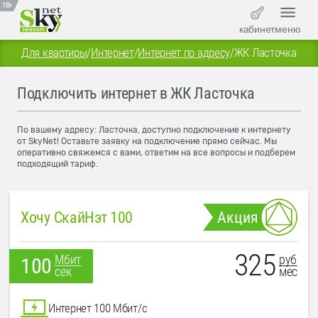
18+
кабинет
меню
Для квартиры
/
Интернет
/
Интернет по адресу
/
ЖК Ласточка
Подключить интернет в ЖК Ласточка
По вашему адресу: Ласточка, доступно подключение к интернету
от SkyNet! Оставьте заявку на подключение прямо сейчас. Мы
оперативно свяжемся с вами, ответим на все вопросы и подберем
подходящий тариф.
Хочу СкайНэт 100
Акция
325
руб
Мбит
100
мес
сек
Интернет 100 Мбит/с