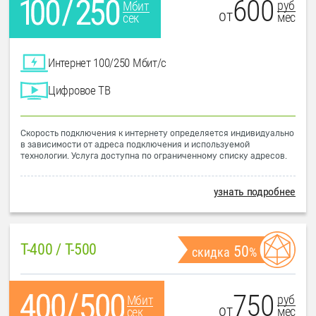
600
руб
Мбит
от
мес
сек
Интернет 100/250 Мбит/с
Цифровое ТВ
Скорость подключения к интернету определяется индивидуально
в зависимости от адреса подключения и используемой
технологии. Услуга доступна по ограниченному списку адресов.
узнать подробнее
T-400 / T-500
50
скидка
%
750
руб
Мбит
от
мес
сек