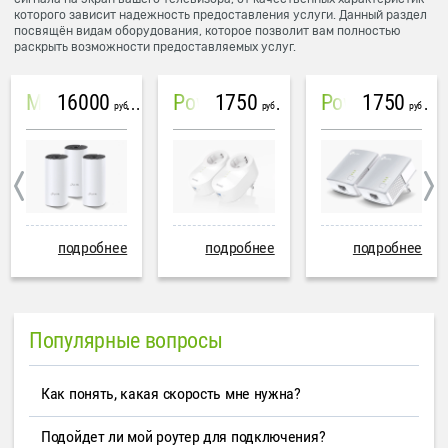
которого зависит надежность предоставления услуги. Данный раздел
посвящён видам оборудования, которое позволит вам полностью
раскрыть возможности предоставляемых услуг.
16000
1750
1750
Mesh система TP-Link Deco M4 (3 устройства)
PowerLine Tenda PH6
PowerLine TP-Link AV600
руб
руб
руб
подробнее
подробнее
подробнее
Популярные вопросы
Как понять, какая скорость мне нужна?
Подойдет ли мой роутер для подключения?