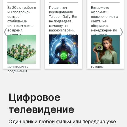
За 20 лет работы
По данным
Вы можете
мы построили
исследования
оформить
сеть со
TelecomDaily. Вы
подключение на
стабильным
не подведёте
сайте, не
сигналом даже
команду на
общаясь с
во время
важной партии:
менеджером по
пиковых
спасайте миры и
телефону.
нагрузок в
побеждайте с
Просто в три
вечернее время.
друзьями в
клика заполните
Мы постоянно
онлайн-играх.
форму заявки на
обновляем наше
сайте, выберите
оборудование в
дату и время
домах, а система
подключения,
мониторинга
готово.
соединения
предотвращает
проблемы на
линии связи.
Цифровое
телевидение
Один клик и любой фильм или передача уже