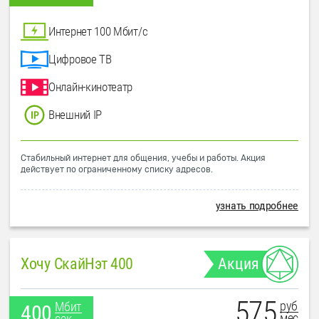
Интернет 100 Мбит/с
Цифровое ТВ
Онлайн-кинотеатр
Внешний IP
Стабильный интернет для общения, учебы и работы. Акция
действует по ограниченному списку адресов.
узнать подробнее
Хочу СкайНэт 400
Акция
575
руб
Мбит
400
мес
сек