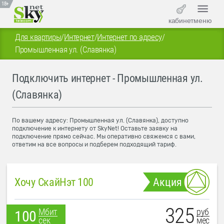
18+
кабинет
меню
Для квартиры
/
Интернет
/
Интернет по адресу
/
Промышленная ул. (Славянка)
Подключить интернет - Промышленная ул.
(Славянка)
По вашему адресу: Промышленная ул. (Славянка), доступно
подключение к интернету от SkyNet! Оставьте заявку на
подключение прямо сейчас. Мы оперативно свяжемся с вами,
ответим на все вопросы и подберем подходящий тариф.
Хочу СкайНэт 100
Акция
325
руб
Мбит
100
мес
сек