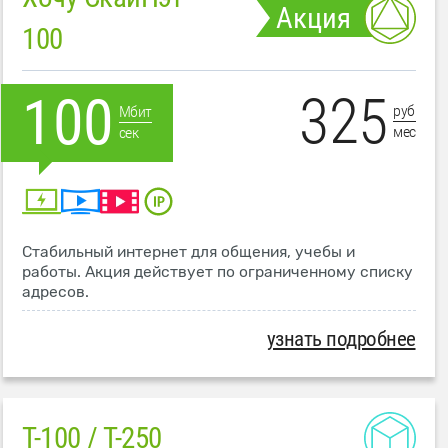
Акция
100
325
100
руб
Мбит
мес
сек
Стабильный интернет для общения, учебы и
работы. Акция действует по ограниченному списку
адресов.
узнать подробнее
T-100 / T-250