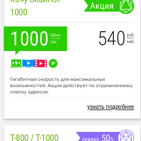
Акция
1000
540
1000
руб
Мбит
мес
сек
Гигабитная скорость для максимальных
возможностей. Акция действует по ограниченному
списку адресов.
узнать подробнее
T-800 / T-1000
50
скидка
%