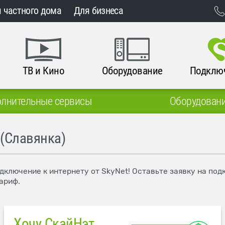
 частного дома
Для бизнеса
ТВ и Кино
Оборудование
Подклю
лнительные сервисы
Оборудован
 (Славянка)
одключение к интернету от SkyNet! Оставьте заявку на п
ариф.
Хочу СкайНэт