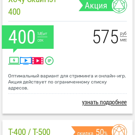
Акция
400
575
400
руб
Мбит
мес
сек
Оптимальный вариант для стриминга и онлайн-игр.
Акция действует по ограниченному списку
адресов.
узнать подробнее
T-400 / T-500
50
скидка
%