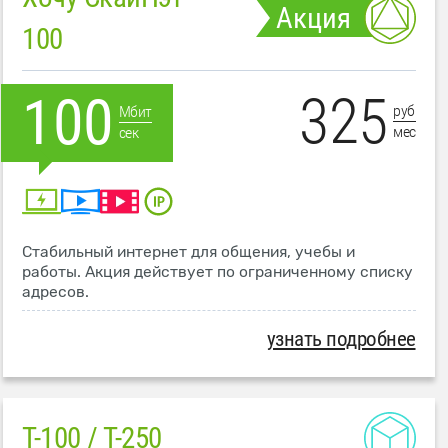
Акция
100
325
100
руб
Мбит
мес
сек
Стабильный интернет для общения, учебы и
работы. Акция действует по ограниченному списку
адресов.
узнать подробнее
T-100 / T-250