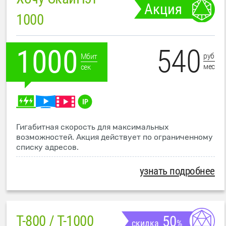
Акция
1000
540
1000
руб
Мбит
мес
сек
Гигабитная скорость для максимальных
возможностей. Акция действует по ограниченному
списку адресов.
узнать подробнее
T-800 / T-1000
50
скидка
%