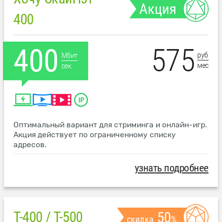
Акция
400
575
400
руб
Мбит
мес
сек
Оптимальный вариант для стриминга и онлайн-игр.
Акция действует по ограниченному списку
адресов.
узнать подробнее
T-400 / T-500
50
скидка
%