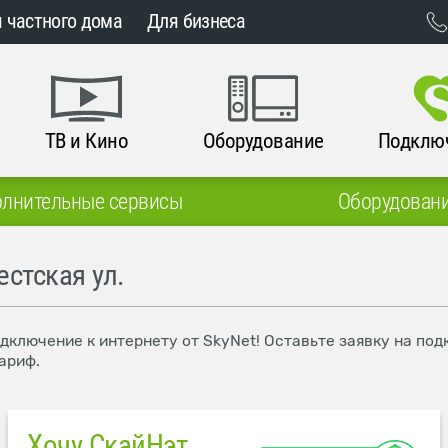
 частного дома
Для бизнеса
ТВ и Кино
Оборудование
Подклю
лнительные сервисы
Оборудован
стская ул.
одключение к интернету от SkyNet! Оставьте заявку на по
ариф.
Хочу СкайНэт