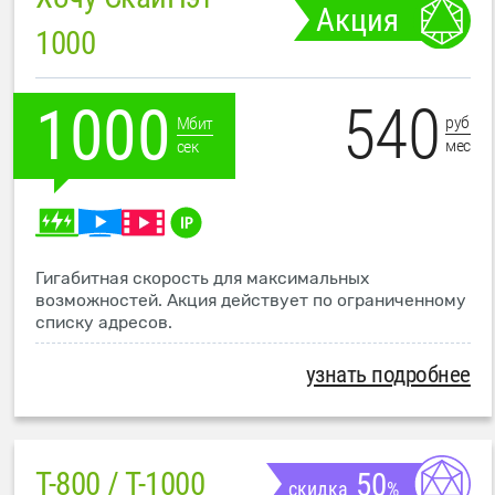
Акция
1000
540
1000
руб
Мбит
мес
сек
Гигабитная скорость для максимальных
возможностей. Акция действует по ограниченному
списку адресов.
узнать подробнее
T-800 / T-1000
50
скидка
%