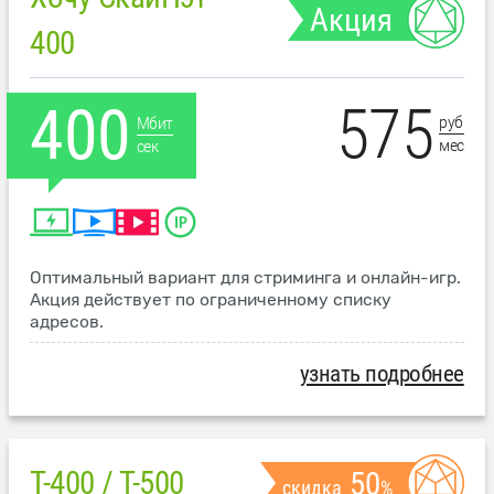
Акция
400
575
400
руб
Мбит
мес
сек
Оптимальный вариант для стриминга и онлайн-игр.
Акция действует по ограниченному списку
адресов.
узнать подробнее
T-400 / T-500
50
скидка
%