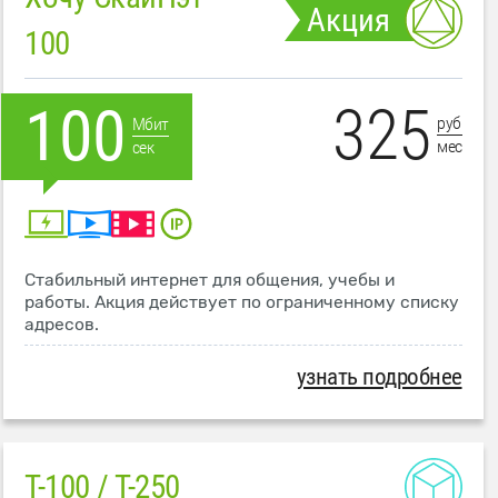
Акция
100
325
100
руб
Мбит
мес
сек
Стабильный интернет для общения, учебы и
работы. Акция действует по ограниченному списку
адресов.
узнать подробнее
T-100 / T-250