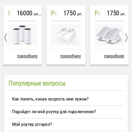
16000
1750
1750
Mesh система TP-Link Deco M4 (3 устройства)
PowerLine Tenda PH6
PowerLine TP-Link AV600
руб
руб
руб
подробнее
подробнее
подробнее
Популярные вопросы
Как понять, какая скорость мне нужна?
Подойдет ли мой роутер для подключения?
Мой роутер устарел?