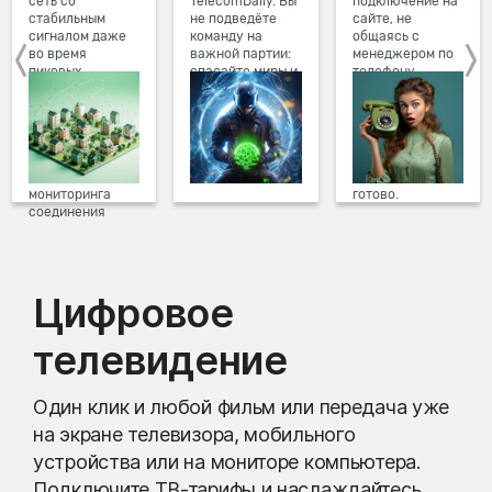
сеть со
TelecomDaily. Вы
подключение на
стабильным
не подведёте
сайте, не
сигналом даже
команду на
общаясь с
во время
важной партии:
менеджером по
пиковых
спасайте миры и
телефону.
нагрузок в
побеждайте с
Просто в три
вечернее время.
друзьями в
клика заполните
Мы постоянно
онлайн-играх.
форму заявки на
обновляем наше
сайте, выберите
оборудование в
дату и время
домах, а система
подключения,
мониторинга
готово.
соединения
предотвращает
проблемы на
линии связи.
Цифровое
телевидение
Один клик и любой фильм или передача уже
на экране телевизора, мобильного
устройства или на мониторе компьютера.
Подключите ТВ-тарифы и наслаждайтесь