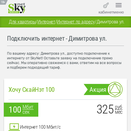
18+
кабинет
меню
Для квартиры
/
Интернет
/
Интернет по адресу
/
Димитрова ул.
Подключить интернет - Димитрова ул.
По вашему адресу: Димитрова ул., доступно подключение к
интернету от SkyNet! Оставьте заявку на подключение прямо
сейчас. Мы оперативно свяжемся с вами, ответим на все вопросы
и подберем подходящий тариф.
Хочу СкайНэт 100
Акция
325
руб
Мбит
100
мес
сек
Интернет 100 Мбит/с