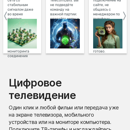
сеть со
TelecomDaily. Вы
подключение на
стабильным
не подведёте
сайте, не
сигналом даже
команду на
общаясь с
во время
важной партии:
менеджером по
пиковых
спасайте миры и
телефону.
нагрузок в
побеждайте с
Просто в три
вечернее время.
друзьями в
клика заполните
Мы постоянно
онлайн-играх.
форму заявки на
обновляем наше
сайте, выберите
оборудование в
дату и время
домах, а система
подключения,
мониторинга
готово.
соединения
предотвращает
проблемы на
линии связи.
Цифровое
телевидение
Один клик и любой фильм или передача уже
на экране телевизора, мобильного
устройства или на мониторе компьютера.
Подключите ТВ-тарифы и наслаждайтесь