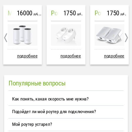
16000
1750
1750
Mesh система TP-Link Deco M4 (3 устройства)
PowerLine Tenda PH6
PowerLine TP-Link AV600
руб
руб
руб
подробнее
подробнее
подробнее
Популярные вопросы
Как понять, какая скорость мне нужна?
Подойдет ли мой роутер для подключения?
Мой роутер устарел?