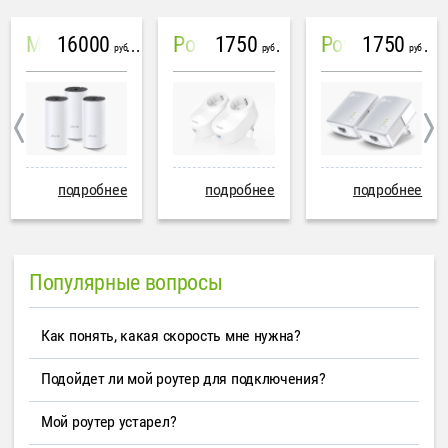
16000
1750
1750
Mesh система TP-Link Deco M4 (3 устройства)
PowerLine Tenda PH6
PowerLine TP-Link AV600
руб
руб
руб
подробнее
подробнее
подробнее
Популярные вопросы
Как понять, какая скорость мне нужна?
Подойдет ли мой роутер для подключения?
Мой роутер устарел?