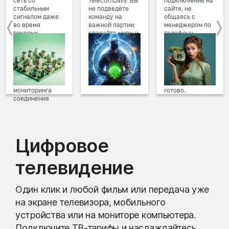
сеть со
TelecomDaily. Вы
подключение на
стабильным
не подведёте
сайте, не
сигналом даже
команду на
общаясь с
во время
важной партии:
менеджером по
пиковых
спасайте миры и
телефону.
нагрузок в
побеждайте с
Просто в три
вечернее время.
друзьями в
клика заполните
Мы постоянно
онлайн-играх.
форму заявки на
обновляем наше
сайте, выберите
оборудование в
дату и время
домах, а система
подключения,
мониторинга
готово.
соединения
предотвращает
проблемы на
линии связи.
Цифровое
телевидение
Один клик и любой фильм или передача уже
на экране телевизора, мобильного
устройства или на мониторе компьютера.
Подключите ТВ-тарифы и наслаждайтесь