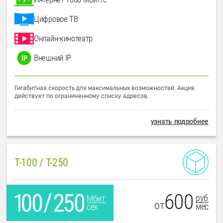
Цифровое ТВ
Онлайн-кинотеатр
Внешний IP
Гигабитная скорость для максимальных возможностей. Акция
действует по ограниченному списку адресов.
узнать подробнее
T-100 / T-250
600
руб
Мбит
от
мес
сек