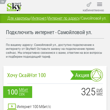
18+
кабинет
меню
Для квартиры
/
Интернет
/
Интернет по адресу
/
Самойловой ул.
Подключить интернет - Самойловой ул.
По вашему адресу: Самойловой ул., доступно подключение к
интернету от SkyNet! Оставьте заявку на подключение прямо
сейчас. Мы оперативно свяжемся с вами, ответим на все вопросы
и подберем подходящий тариф.
Хочу СкайНэт 100
Акция
325
руб
Мбит
100
мес
сек
Интернет 100 Мбит/с