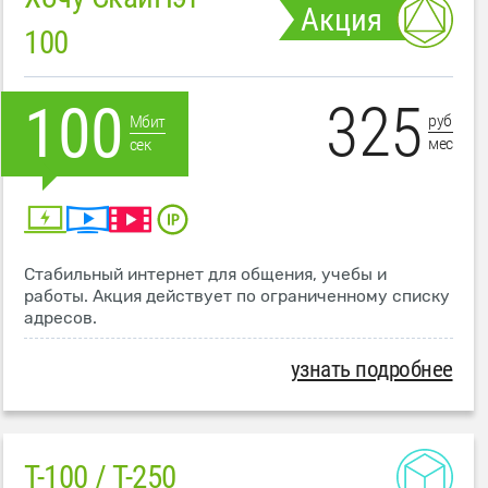
Акция
100
325
100
руб
Мбит
мес
сек
Стабильный интернет для общения, учебы и
работы. Акция действует по ограниченному списку
адресов.
узнать подробнее
T-100 / T-250