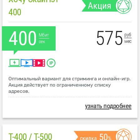
Акция
400
575
400
руб
Мбит
мес
сек
Оптимальный вариант для стриминга и онлайн-игр.
Акция действует по ограниченному списку
адресов.
узнать подробнее
T-400 / T-500
50
скидка
%