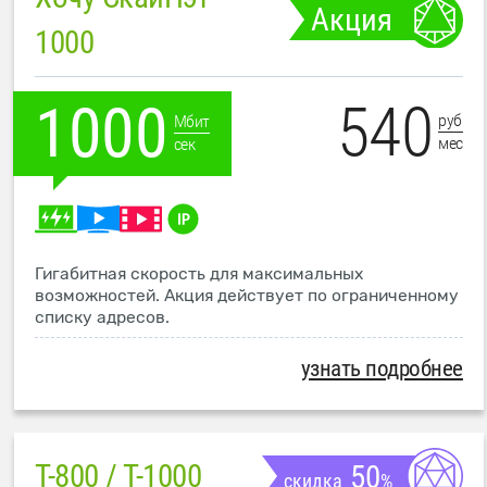
Акция
1000
540
1000
руб
Мбит
мес
сек
Гигабитная скорость для максимальных
возможностей. Акция действует по ограниченному
списку адресов.
узнать подробнее
T-800 / T-1000
50
скидка
%