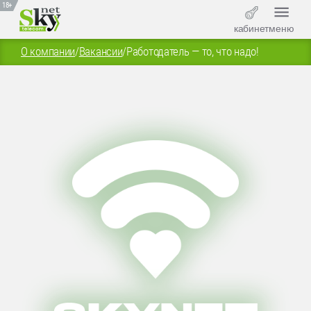
18+
кабинет
меню
О компании
/
Вакансии
/
Работодатель — то, что надо!