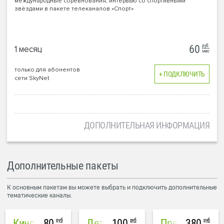
международные соревнования, интервью со спортивными
звёздами в пакете телеканалов «Спорт»
руб
60
1 месяц
мес
только для абонентов
+ ПОДКЛЮЧИТЬ
сети SkyNet
ДОПОЛНИТЕЛЬНАЯ ИНФОРМАЦИЯ
Дополнительные пакеты
К основным пакетам вы можете выбрать и подключить дополнительные
тематические каналы.
руб
руб
руб
Кино
80
Детский
100
380