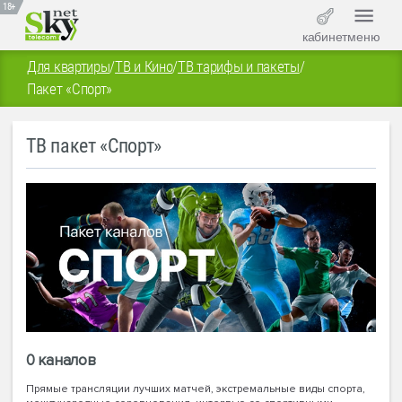
18+
кабинет
меню
Для квартиры
/
ТВ и Кино
/
ТВ тарифы и пакеты
/
Пакет «Спорт»
ТВ пакет «Спорт»
0 каналов
Прямые трансляции лучших матчей, экстремальные виды спорта,