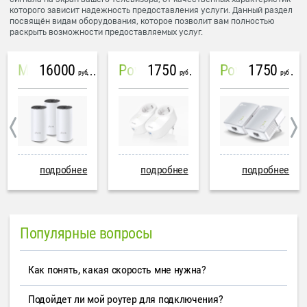
которого зависит надежность предоставления услуги. Данный раздел
посвящён видам оборудования, которое позволит вам полностью
раскрыть возможности предоставляемых услуг.
16000
1750
1750
Mesh система TP-Link Deco M4 (3 устройства)
PowerLine Tenda PH6
PowerLine TP-Link AV600
руб
руб
руб
подробнее
подробнее
подробнее
Популярные вопросы
Как понять, какая скорость мне нужна?
Подойдет ли мой роутер для подключения?