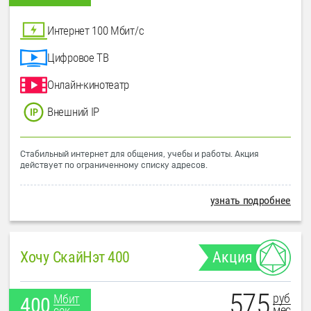
Интернет 100 Мбит/с
Цифровое ТВ
Онлайн-кинотеатр
Внешний IP
Стабильный интернет для общения, учебы и работы. Акция
действует по ограниченному списку адресов.
узнать подробнее
Хочу СкайНэт 400
Акция
575
руб
Мбит
400
мес
сек