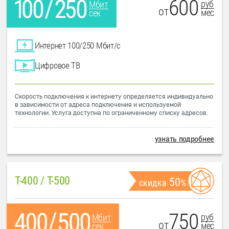
600
руб
Мбит
от
мес
сек
Интернет 100/250 Мбит/с
Цифровое ТВ
Скорость подключения к интернету определяется индивидуально
в зависимости от адреса подключения и используемой
технологии. Услуга доступна по ограниченному списку адресов.
узнать подробнее
T-400 / T-500
50
скидка
%
750
руб
Мбит
от
мес
сек