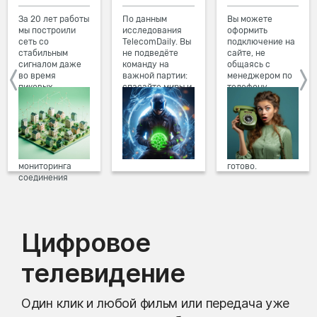
За 20 лет работы
По данным
Вы можете
мы построили
исследования
оформить
сеть со
TelecomDaily. Вы
подключение на
стабильным
не подведёте
сайте, не
сигналом даже
команду на
общаясь с
во время
важной партии:
менеджером по
пиковых
спасайте миры и
телефону.
нагрузок в
побеждайте с
Просто в три
вечернее время.
друзьями в
клика заполните
Мы постоянно
онлайн-играх.
форму заявки на
обновляем наше
сайте, выберите
оборудование в
дату и время
домах, а система
подключения,
мониторинга
готово.
соединения
предотвращает
проблемы на
линии связи.
Цифровое
телевидение
Один клик и любой фильм или передача уже