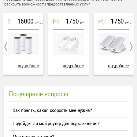
раскрыть возможности предоставляемых услуг.
16000
1750
1750
Mesh система TP-Link Deco M4 (3 устройства)
PowerLine Tenda PH6
PowerLine TP-Link AV600
руб
руб
руб
подробнее
подробнее
подробнее
Популярные вопросы
Как понять, какая скорость мне нужна?
Подойдет ли мой роутер для подключения?
Мой роутер устарел?