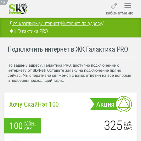
18+
кабинет
меню
Для квартиры
/
Интернет
/
Интернет по адресу
/
ЖК Галактика PRO
Подключить интернет в ЖК Галактика PRO
По вашему адресу: Галактика PRO, доступно подключение к
интернету от SkyNet! Оставьте заявку на подключение прямо
сейчас. Мы оперативно свяжемся с вами, ответим на все вопросы
и подберем подходящий тариф.
Хочу СкайНэт 100
Акция
325
руб
Мбит
100
мес
сек