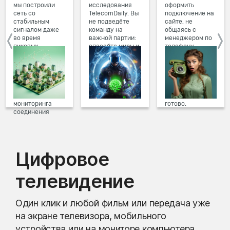
мы построили
исследования
оформить
сеть со
TelecomDaily. Вы
подключение на
стабильным
не подведёте
сайте, не
сигналом даже
команду на
общаясь с
во время
важной партии:
менеджером по
пиковых
спасайте миры и
телефону.
нагрузок в
побеждайте с
Просто в три
вечернее время.
друзьями в
клика заполните
Мы постоянно
онлайн-играх.
форму заявки на
обновляем наше
сайте, выберите
оборудование в
дату и время
домах, а система
подключения,
мониторинга
готово.
соединения
предотвращает
проблемы на
линии связи.
Цифровое
телевидение
Один клик и любой фильм или передача уже
на экране телевизора, мобильного
устройства или на мониторе компьютера.