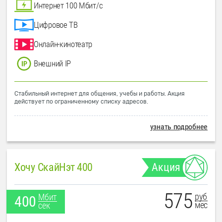
Интернет 100 Мбит/с
Цифровое ТВ
Онлайн-кинотеатр
Внешний IP
Стабильный интернет для общения, учебы и работы. Акция
действует по ограниченному списку адресов.
узнать подробнее
Хочу СкайНэт 400
Акция
575
руб
Мбит
400
мес
сек