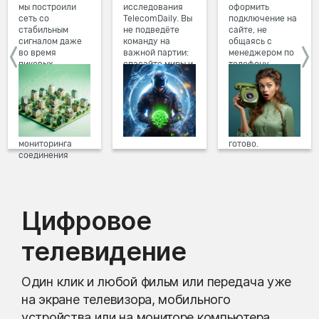
мы построили
исследования
оформить
сеть со
TelecomDaily. Вы
подключение на
стабильным
не подведёте
сайте, не
сигналом даже
команду на
общаясь с
во время
важной партии:
менеджером по
пиковых
спасайте миры и
телефону.
нагрузок в
побеждайте с
Просто в три
вечернее время.
друзьями в
клика заполните
Мы постоянно
онлайн-играх.
форму заявки на
обновляем наше
сайте, выберите
оборудование в
дату и время
домах, а система
подключения,
мониторинга
готово.
соединения
предотвращает
проблемы на
линии связи.
Цифровое
телевидение
Один клик и любой фильм или передача уже
на экране телевизора, мобильного
устройства или на мониторе компьютера.