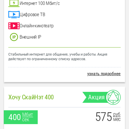
Интернет 100 Мбит/с
Цифровое ТВ
Онлайн-кинотеатр
Внешний IP
Стабильный интернет для общения, учебы и работы. Акция
действует по ограниченному списку адресов.
узнать подробнее
Хочу СкайНэт 400
Акция
575
руб
Мбит
400
мес
сек