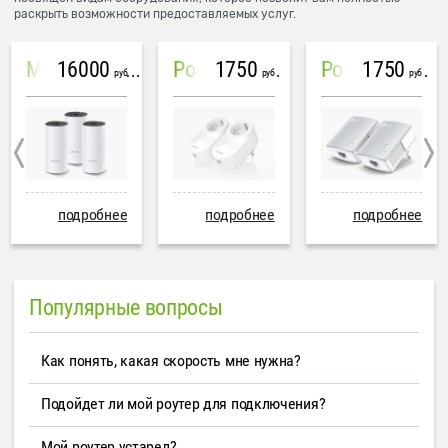
раскрыть возможности предоставляемых услуг.
16000
1750
1750
Mesh система TP-Link Deco M4 (3 устройства)
PowerLine Tenda PH6
PowerLine TP-Link AV600
руб
руб
руб
подробнее
подробнее
подробнее
Популярные вопросы
Как понять, какая скорость мне нужна?
Подойдет ли мой роутер для подключения?
Мой роутер устарел?