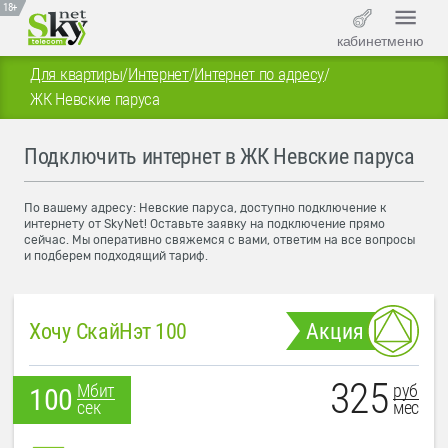
18+
кабинет
меню
Для квартиры
/
Интернет
/
Интернет по адресу
/
ЖК Невские паруса
Подключить интернет в ЖК Невские паруса
По вашему адресу: Невские паруса, доступно подключение к
интернету от SkyNet! Оставьте заявку на подключение прямо
сейчас. Мы оперативно свяжемся с вами, ответим на все вопросы
и подберем подходящий тариф.
Хочу СкайНэт 100
Акция
325
руб
Мбит
100
мес
сек