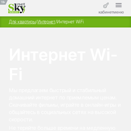
18+
кабинет
меню
Для квартиры
/
Интернет
/
Интернет WiFi
Интернет Wi-
Fi
Мы предлагаем быстрый и стабильный
домашний интернет по приемлемым ценам.
Скачивайте фильмы, играйте в онлайн-игры и
общайтесь в социальных сетях на высокой
скорости.
Не теряйте больше времени на медленную