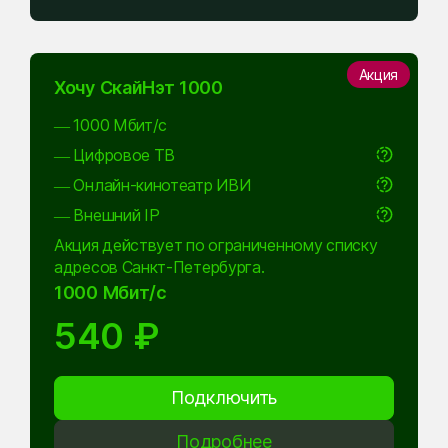
Акция
Хочу СкайНэт 1000
— 1000 Мбит/с
— Цифровое ТВ
— Онлайн-кинотеатр ИВИ
— Внешний IP
Акция действует по ограниченному списку
адресов Санкт-Петербурга.
1000 Мбит/с
540 ₽
Подключить
Подробнее