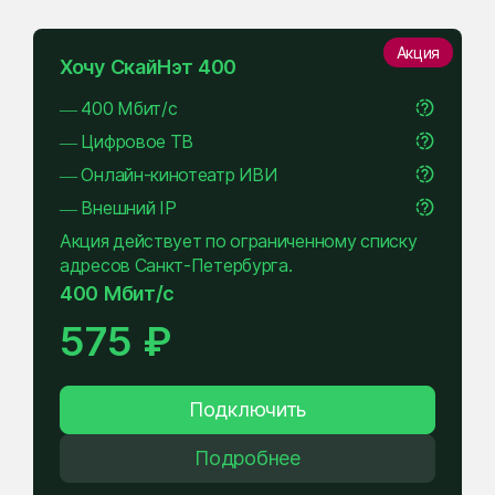
Акция
Хочу СкайНэт 400
— 400 Мбит/с
— Цифровое ТВ
— Онлайн-кинотеатр ИВИ
— Внешний IP
Акция действует по ограниченному списку
адресов Санкт-Петербурга.
400 Мбит/с
575 ₽
Подключить
Подробнее