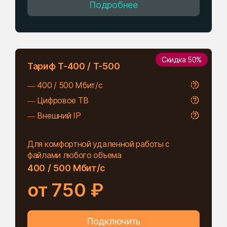
Подробнее
Скидка 50%
Тариф Т-400 / Т-500
— 400 / 500 Мбит/с
— Цифровое ТВ
— Внешний IP
⠀
Для комфортной удаленной работы с
файлами любого объема
400 / 500 Мбит/с
от 750 ₽
Подключить