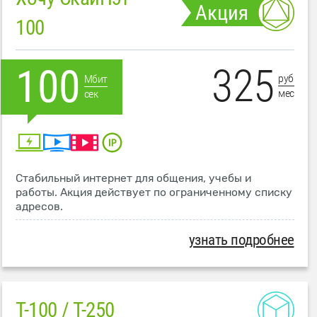
Акция
100
325
100
руб
Мбит
мес
сек
Стабильный интернет для общения, учебы и
работы. Акция действует по ограниченному списку
адресов.
узнать подробнее
T-100 / T-250