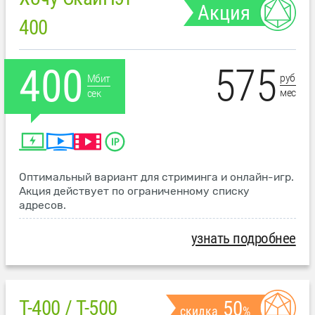
Акция
400
575
400
руб
Мбит
мес
сек
Оптимальный вариант для стриминга и онлайн-игр.
Акция действует по ограниченному списку
адресов.
узнать подробнее
T-400 / T-500
50
скидка
%