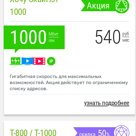
Акция
1000
540
1000
руб
Мбит
мес
сек
Гигабитная скорость для максимальных
возможностей. Акция действует по ограниченному
списку адресов.
узнать подробнее
T-800 / T-1000
50
скидка
%