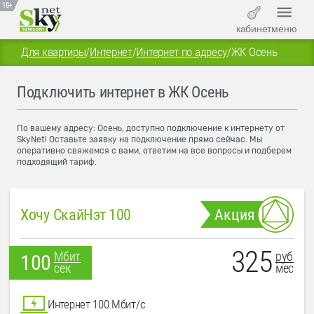
18+
кабинет
меню
Для квартиры
/
Интернет
/
Интернет по адресу
/
ЖК Осень
Подключить интернет в ЖК Осень
По вашему адресу: Осень, доступно подключение к интернету от
SkyNet! Оставьте заявку на подключение прямо сейчас. Мы
оперативно свяжемся с вами, ответим на все вопросы и подберем
подходящий тариф.
Хочу СкайНэт 100
Акция
325
руб
Мбит
100
мес
сек
Интернет 100 Мбит/с