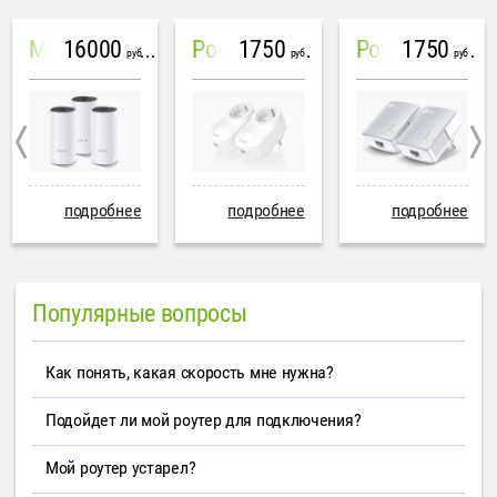
16000
1750
1750
Mesh система TP-Link Deco M4 (3 устройства)
PowerLine Tenda PH6
PowerLine TP-Link AV600
руб
руб
руб
подробнее
подробнее
подробнее
Популярные вопросы
Как понять, какая скорость мне нужна?
Подойдет ли мой роутер для подключения?
Мой роутер устарел?