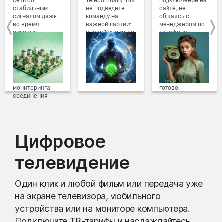
сеть со
TelecomDaily. Вы
подключение на
стабильным
не подведёте
сайте, не
сигналом даже
команду на
общаясь с
во время
важной партии:
менеджером по
пиковых
спасайте миры и
телефону.
нагрузок в
побеждайте с
Просто в три
вечернее время.
друзьями в
клика заполните
Мы постоянно
онлайн-играх.
форму заявки на
обновляем наше
сайте, выберите
оборудование в
дату и время
домах, а система
подключения,
мониторинга
готово.
соединения
предотвращает
проблемы на
линии связи.
Цифровое
телевидение
Один клик и любой фильм или передача уже
на экране телевизора, мобильного
устройства или на мониторе компьютера.
Подключите ТВ-тарифы и наслаждайтесь