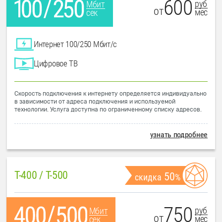
600
руб
Мбит
от
мес
сек
Интернет 100/250 Мбит/с
Цифровое ТВ
Скорость подключения к интернету определяется индивидуально
в зависимости от адреса подключения и используемой
технологии. Услуга доступна по ограниченному списку адресов.
узнать подробнее
T-400 / T-500
50
скидка
%
750
руб
Мбит
от
мес
сек