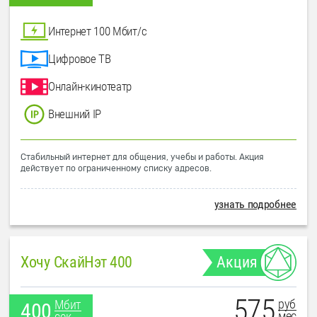
Интернет 100 Мбит/с
Цифровое ТВ
Онлайн-кинотеатр
Внешний IP
Стабильный интернет для общения, учебы и работы. Акция
действует по ограниченному списку адресов.
узнать подробнее
Хочу СкайНэт 400
Акция
575
руб
Мбит
400
мес
сек