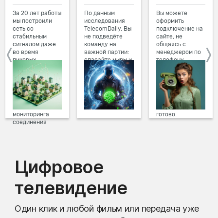
За 20 лет работы
По данным
Вы можете
мы построили
исследования
оформить
сеть со
TelecomDaily. Вы
подключение на
стабильным
не подведёте
сайте, не
сигналом даже
команду на
общаясь с
во время
важной партии:
менеджером по
пиковых
спасайте миры и
телефону.
нагрузок в
побеждайте с
Просто в три
вечернее время.
друзьями в
клика заполните
Мы постоянно
онлайн-играх.
форму заявки на
обновляем наше
сайте, выберите
оборудование в
дату и время
домах, а система
подключения,
мониторинга
готово.
соединения
предотвращает
проблемы на
линии связи.
Цифровое
телевидение
Один клик и любой фильм или передача уже