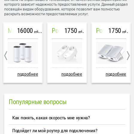
которого зависит надежность предоставления услуги. Данный раздел
посвящён видам оборудования, которое позволит вам полностью
раскрыть возможности предоставляемых услуг.
16000
1750
1750
Mesh система TP-Link Deco M4 (3 устройства)
PowerLine Tenda PH6
PowerLine TP-Link AV600
руб
руб
руб
подробнее
подробнее
подробнее
Популярные вопросы
Как понять, какая скорость мне нужна?
Подойдет ли мой роутер для подключения?