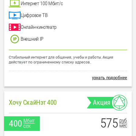
Интернет 100 Мбит/с
Цифровое ТВ
Онлайн-кинотеатр
Внешний IP
Стабильный интернет для общения, учебы и работы. Акция
действует по ограниченному списку адресов.
узнать подробнее
Хочу СкайНэт 400
Акция
575
руб
Мбит
400
мес
сек