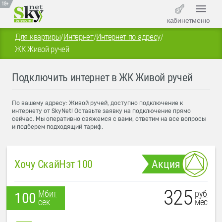
18+
кабинет
меню
Для квартиры
/
Интернет
/
Интернет по адресу
/
ЖК Живой ручей
Подключить интернет в ЖК Живой ручей
По вашему адресу: Живой ручей, доступно подключение к
интернету от SkyNet! Оставьте заявку на подключение прямо
сейчас. Мы оперативно свяжемся с вами, ответим на все вопросы
и подберем подходящий тариф.
Хочу СкайНэт 100
Акция
325
руб
Мбит
100
мес
сек