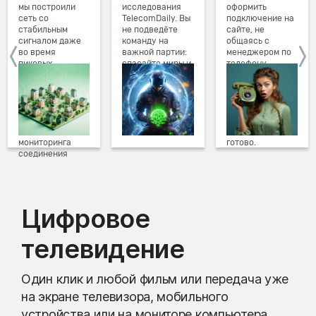
мы построили
исследования
оформить
сеть со
TelecomDaily. Вы
подключение на
стабильным
не подведёте
сайте, не
сигналом даже
команду на
общаясь с
во время
важной партии:
менеджером по
пиковых
спасайте миры и
телефону.
нагрузок в
побеждайте с
Просто в три
вечернее время.
друзьями в
клика заполните
Мы постоянно
онлайн-играх.
форму заявки на
обновляем наше
сайте, выберите
оборудование в
дату и время
домах, а система
подключения,
мониторинга
готово.
соединения
предотвращает
проблемы на
линии связи.
Цифровое
телевидение
Один клик и любой фильм или передача уже
на экране телевизора, мобильного
устройства или на мониторе компьютера.