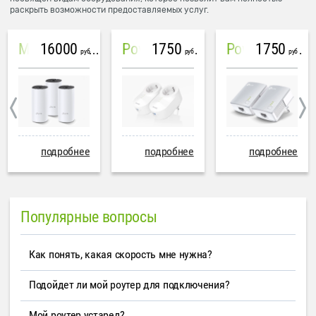
раскрыть возможности предоставляемых услуг.
16000
1750
1750
Mesh система TP-Link Deco M4 (3 устройства)
PowerLine Tenda PH6
PowerLine TP-Link AV600
руб
руб
руб
подробнее
подробнее
подробнее
Популярные вопросы
Как понять, какая скорость мне нужна?
Подойдет ли мой роутер для подключения?
Мой роутер устарел?