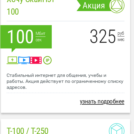
Акция
100
325
100
руб
Мбит
мес
сек
Стабильный интернет для общения, учебы и
работы. Акция действует по ограниченному списку
адресов.
узнать подробнее
T-100 / T-250