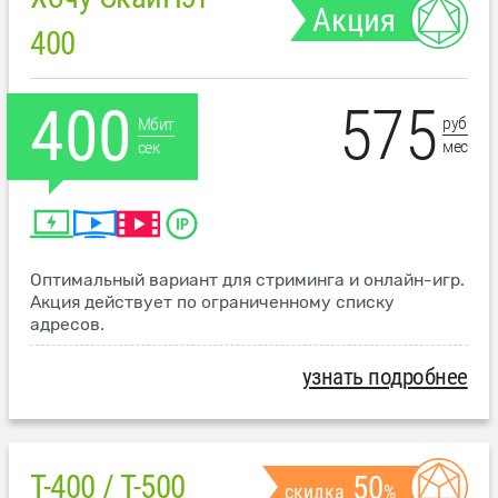
Акция
400
575
400
руб
Мбит
мес
сек
Оптимальный вариант для стриминга и онлайн-игр.
Акция действует по ограниченному списку
адресов.
узнать подробнее
T-400 / T-500
50
скидка
%