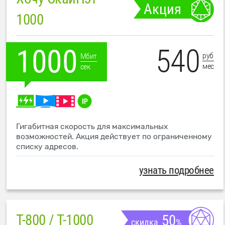
Акция
1000
540
1000
руб
Мбит
мес
сек
Гигабитная скорость для максимальных
возможностей. Акция действует по ограниченному
списку адресов.
узнать подробнее
T-800 / T-1000
50
скидка
%