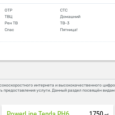
ОТР
СТС
ТВЦ
Домашний
Рен ТВ
ТВ-3
Спас
Пятница!
окоскоростного интернета и высококачественного цифров
ь предоставления услуги. Данный раздел посвящён видам
PowerLine Tenda PH6
1750
руб