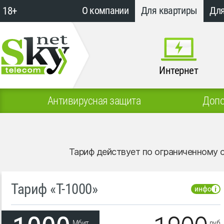
18+
О компании
Для квартиры
Для
Интернет
Антивирусная защита
Допо
Тариф действует по ограниченному 
Тариф «T-1000»
инфо
Мбит
руб